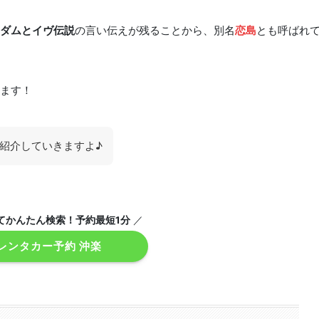
ダムとイヴ伝説
の言い伝えが残ることから、別名
恋島
とも呼ばれ
ます！
紹介していきますよ♪
てかんたん検索！予約最短1分
／
レンタカー予約 沖楽