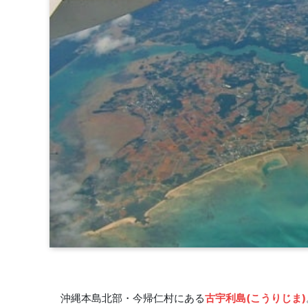
沖縄本島北部・今帰仁村にある
古宇利島(こうりじま)