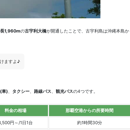
長1,960m
の
古宇利大橋
が開通したことで、古宇利島は沖縄本島か
けますよ♪
(
車
)
、
タクシー
、
路線バス
、
観光バス
の4つです。
料金の相場
那覇空港からの所要時間
8,500円～/1日1台
約1時間30分