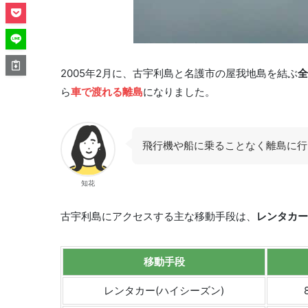
2005年2月に、古宇利島と名護市の屋我地島を結ぶ
全
ら
車で渡れる離島
になりました。
飛行機や船に乗ることなく離島に行
知花
古宇利島にアクセスする主な移動手段は、
レンタカー
移動手段
レンタカー(ハイシーズン)