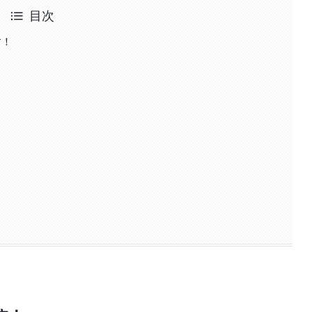
目次
す！
！