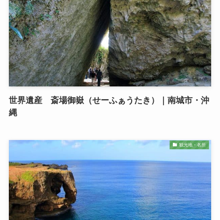
世界遺産 斎場御嶽（せーふぁうたき）｜南城市・沖
縄
観光地・名所