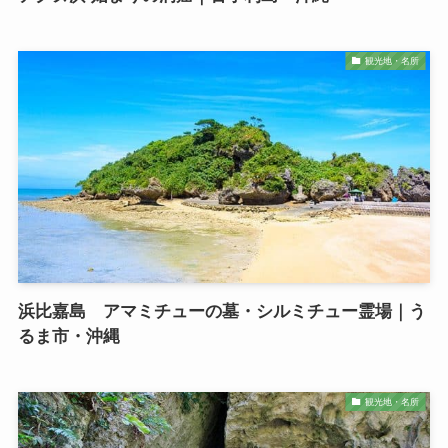
観光地・名所
浜比嘉島 アマミチューの墓・シルミチュー霊場｜う
るま市・沖縄
観光地・名所