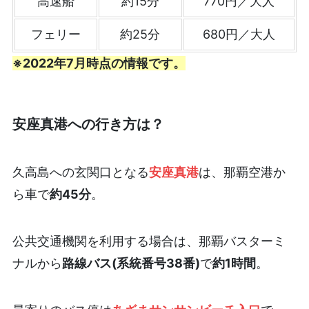
高速船
約15分
770円／大人
フェリー
約25分
680円／大人
※2022年7月時点の情報です。
安座真港への行き方は？
久高島への玄関口となる
安座真港
は、那覇空港か
ら車で
約45分
。
公共交通機関を利用する場合は、那覇バスターミ
ナルから
路線バス(系統番号38番)
で
約1時間
。