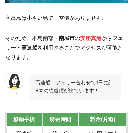
久高島は小さい島で、空港がありません。
そのため、本島南部・
南城市
の
安座真港
から
フェ
リー・高速船
を利用することでアクセスが可能と
なります。
高速船・フェリー合わせて1日に計
6本の往復便が出ています！
知花
移動手段
所要時間
料金(片道)