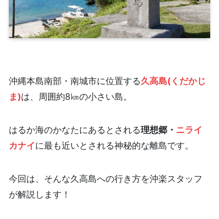
沖縄本島南部・南城市に位置する
久高島(くだかじ
ま)
は、周囲約8㎞の小さい島。
はるか海のかなたにあるとされる
理想郷・
ニライ
カナイ
に最も近いとされる神秘的な離島です。
今回は、そんな久高島への行き方を沖楽スタッフ
が解説します！