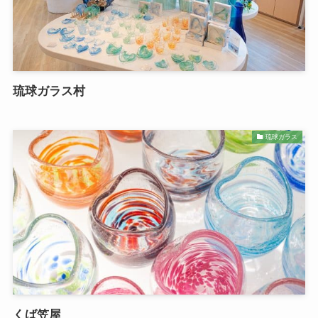
琉球ガラス村
琉球ガラス
くば笠屋