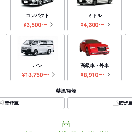
コンパクト
ミドル
¥
3,500
〜
¥
4,300
〜
円
円
バン
高級車・外車
¥
13,750
〜
¥
8,910
〜
円
円
禁煙/喫煙
禁煙車
喫煙