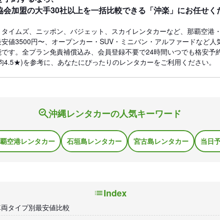
協会加盟の大手30社以上を一括比較できる「沖楽」にお任せく
、タイムズ、ニッポン、バジェット、スカイレンタカーなど、那覇空港
安値3500円〜、オープンカー・SUV・ミニバン・アルファードなど人
です。全プラン免責補償込み、会員登録不要で24時間いつでも格安予約で
均4.5★)を参考に、あなたにぴったりのレンタカーをご利用ください。
沖縄レンタカーの人気キーワード
覇空港レンタカー
石垣島レンタカー
宮古島レンタカー
当日
Index
車両タイプ別最安値比較