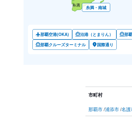
糸満・南城
那覇空港(OKA)
泊港（とまりん）
那
那覇クルーズターミナル
国際通り
市町村
那覇市
浦添市
名護