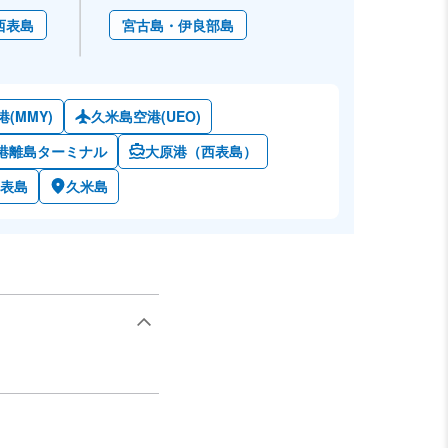
西表島
宮古島・伊良部島
(MMY)
久米島空港(UEO)
港離島ターミナル
大原港（西表島）
表島
久米島