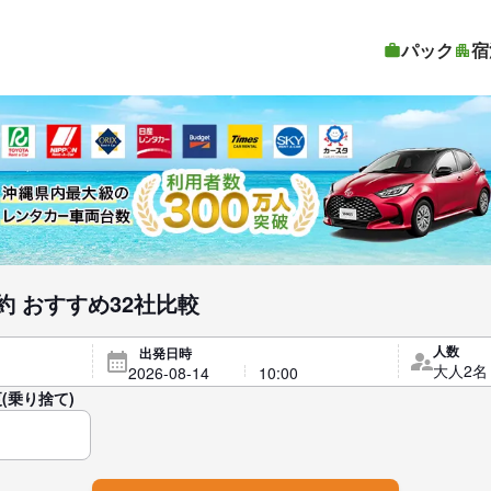
パック
宿
 おすすめ32社比較
人数
出発日時
(乗り捨て)