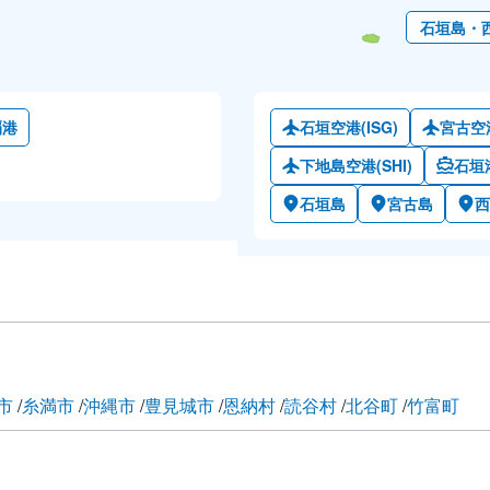
石垣島・
覇港
石垣空港(ISG)
宮古空港
下地島空港(SHI)
石垣
石垣島
宮古島
西
市
糸満市
沖縄市
豊見城市
恩納村
読谷村
北谷町
竹富町