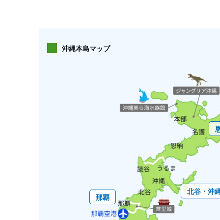
沖縄本島マップ
北谷・沖
那覇