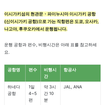
이시가키섬의 현관문・파이누시마 이시가키 공항
(신이시가키 공항)으로 가는 직항편은 도쿄, 오사카,
나고야, 후쿠오카에서 운행됩니다.
운행 공항과 편수, 비행시간은 아래 표를 참고하세
요.
공항명
편수
비행시
항공사
간
하네다
1일
약 3시
JAL, ANA
공항
4~5
간 10
편
분