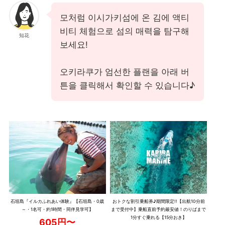
모처럼 이시가키섬에 온 김에 액티
비티 체험으로 섬의 매력을 탐구해
知花
보세요!
오키라쿠가 엄선한 플랜을 아래 버
튼을 클릭해서 확인할 수 있습니다♪
石垣島『イルカふれあい体験』【石垣島・0歳
おトクな割引乗船券♪期間限定!!【出航10分前
～・1名可・約1時間・同伴見学可】
まで受付中】乗船直前予約最安値！のりばまで
1分すぐ乗れる【15分おき】
605円〜