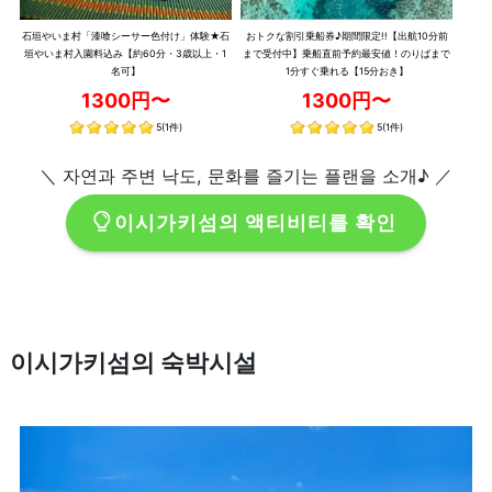
石垣やいま村「漆喰シーサー色付け」体験★石
おトクな割引乗船券♪期間限定!!【出航10分前
垣やいま村入園料込み【約60分・3歳以上・1
まで受付中】乗船直前予約最安値！のりばまで
名可】
1分すぐ乗れる【15分おき】
1300円〜
1300円〜
5
(1件)
5
(1件)
＼ 자연과 주변 낙도, 문화를 즐기는 플랜을 소개♪ ／
이시가키섬의 액티비티를 확인
이시가키섬의 숙박시설