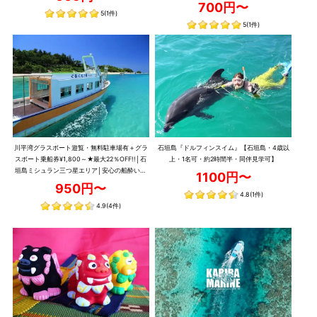
700円〜
5
(1件)
5
(1件)
川平湾グラスボート遊覧・無料駐車場有＋グラ
石垣島『ドルフィンスイム』【石垣島・4歳以
スボート乗船券¥1,800～★最大22％OFF!!│石
上・1名可・約2時間半・同伴見学可】
垣島ミシュラン三つ星エリア│安心の船酔いし
1100円〜
ずらい大型船│当日予約OK│【0歳～・1名可・
950円〜
15分～20分おきに運航！】
4.8
(1件)
4.9
(4件)