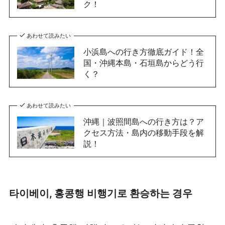
ク！
あわせて読みたい
小浜島への行き方徹底ガイド！全
国・沖縄本島・石垣島からどう行
く？
あわせて読みたい
沖縄｜波照間島への行き方は？ア
クセス方法・島内の移動手段を解
説！
타이베이, 홍콩행 비행기로 환승하는 경우