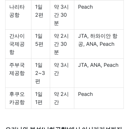
나리타
1일
약 3시
Peach
공항
2편
간 30
분
간사이
1일
약 2시
JTA, 하와이안 항
국제공
5편
간 30
공, ANA, Peach
항
분
주부국
1일
약 3시
JTA, ANA, Peach
제공항
2~3
간
편
후쿠오
1일
약 2시
Peach
카공항
1편
간