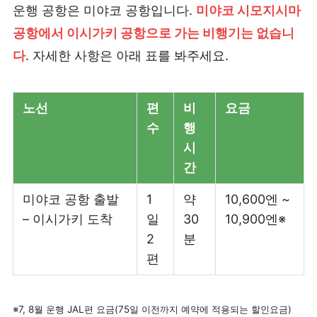
운행 공항은 미야코 공항입니다.
미야코 시모지시마
공항에서 이시가키 공항으로 가는 비행기는 없습니
다
. 자세한 사항은 아래 표를 봐주세요.
노선
편
비
요금
수
행
시
간
미야코 공항 출발
1
약
10,600엔 ~
– 이시가키 도착
일
30
10,900엔※
2
분
편
※7, 8월 운행 JAL편 요금(75일 이전까지 예약에 적용되는 할인요금)