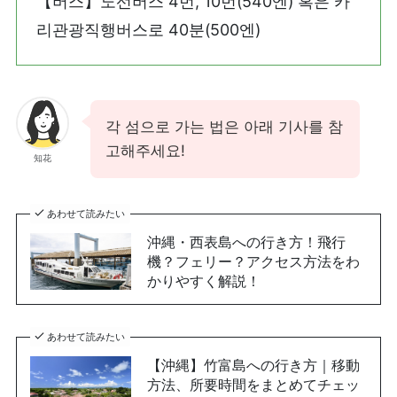
【버스】노선버스 4번, 10번(540엔) 혹은 카
리관광직행버스로 40분(500엔)
각 섬으로 가는 법은 아래 기사를 참
고해주세요!
知花
あわせて読みたい
沖縄・西表島への行き方！飛行
機？フェリー？アクセス方法をわ
かりやすく解説！
あわせて読みたい
【沖縄】竹富島への行き方｜移動
方法、所要時間をまとめてチェッ