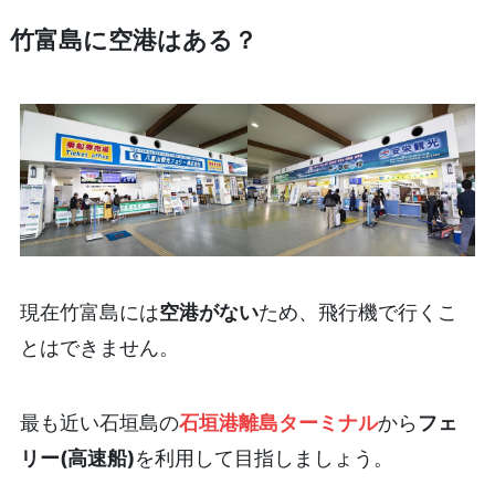
竹富島に空港はある？
現在竹富島には
空港がない
ため、飛行機で行くこ
とはできません。
最も近い石垣島の
石垣港離島ターミナル
から
フェ
リー(高速船)
を利用して目指しましょう。