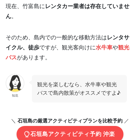
現在、竹富島に
レンタカー業者は存在していませ
ん
。
そのため、島内での一般的な移動方法は
レンタサ
イクル、徒歩
ですが、観光客向けに
水牛車
や
観光
バス
があります。
観光を楽しむなら、水牛車や観光
バスで島内散策がオススメですよ♪
知花
＼
石垣島の厳選アクティビティプランを比較予約
／
石垣島アクティビティ予約 沖楽