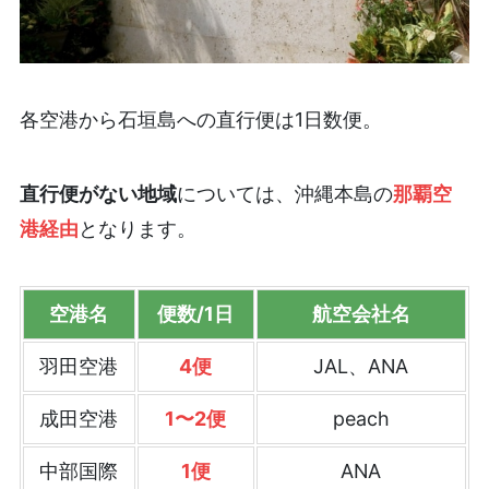
各空港から石垣島への直行便は1日数便。
直行便がない地域
については、沖縄本島の
那覇空
港経由
となります。
空港名
便数/
1日
航空会社名
羽田空港
4便
JAL、ANA
成田空港
1〜2便
peach
中部国際
1便
ANA