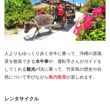
人よりもゆっくり歩く水牛に乗って、沖縄の原風
景を散策できる
水牛車
や、運転手さんがガイドを
してくれる
観光バス
に乗って、竹富島の歴史や自
然について学びながら
島内散策
が楽しめます。
レンタサイクル