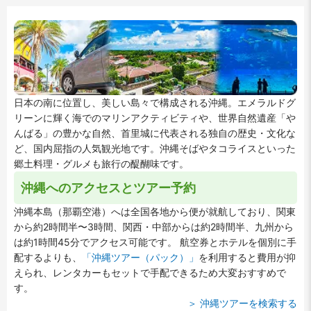
日本の南に位置し、美しい島々で構成される沖縄。エメラルドグ
リーンに輝く海でのマリンアクティビティや、世界自然遺産「や
んばる」の豊かな自然、首里城に代表される独自の歴史・文化な
ど、国内屈指の人気観光地です。沖縄そばやタコライスといった
郷土料理・グルメも旅行の醍醐味です。
沖縄へのアクセスとツアー予約
沖縄本島（那覇空港）へは全国各地から便が就航しており、関東
から約2時間半〜3時間、関西・中部からは約2時間半、九州から
は約1時間45分でアクセス可能です。 航空券とホテルを個別に手
配するよりも、
「沖縄ツアー（パック）」
を利用すると費用が抑
えられ、レンタカーもセットで手配できるため大変おすすめで
す。
＞ 沖縄ツアーを検索する