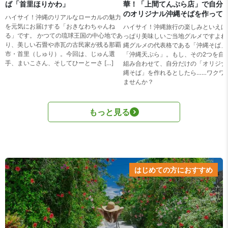
ば「首里ほりかわ」
華！「上間てんぷら店」で自分
のオリジナル沖縄そばを作って
ハイサイ！沖縄のリアルなローカルの魅力
を元気にお届けする「おきなわちゃんね
ハイサイ！沖縄旅行の楽しみといえば
る」です。 かつての琉球王国の中心地であ
っぱり美味しいご当地グルメですよね
り、美しい石畳や赤瓦の古民家が残る那覇
縄グルメの代表格である「沖縄そば」
市・首里（しゅり）。今回は、じゅん選
「沖縄天ぷら」。もし、その2つを自
手、まいこさん、そしてひーとーさ […]
組み合わせて、自分だけの「オリジナ
縄そば」を作れるとしたら……ワクワ
ませんか？
もっと見る
はじめての方におすすめ