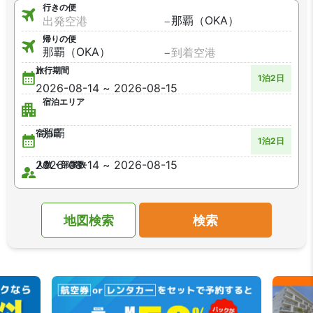
行きの便
−
帰りの便
−
旅行期間
1泊2日
宿泊エリア
宿泊日
1泊2日
人数・部屋数
地図検索
検索