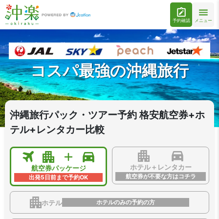
予約確認
メニュー
コスパ最強の沖縄旅行
沖縄旅行パック・ツアー予約 格安航空券+ホ
テル+レンタカー比較
ホテル＋レンタカー
航空券パッケージ
航空券が不要な方はコチラ
出発5日前まで予約OK
ホテル
ホテルのみの予約の方