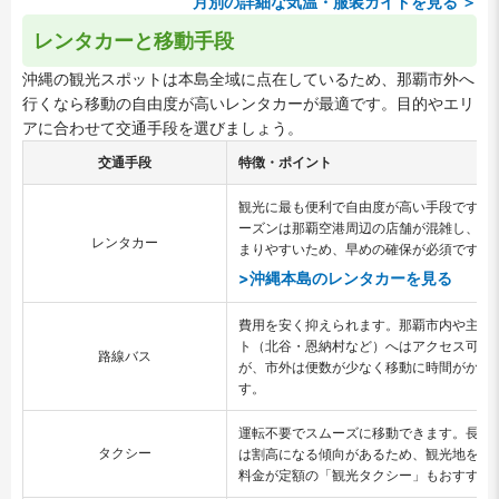
月別の詳細な気温・服装ガイドを見る ＞
レンタカーと移動手段
沖縄の観光スポットは本島全域に点在しているため、那覇市外へ
行くなら移動の自由度が高いレンタカーが最適です。目的やエリ
アに合わせて交通手段を選びましょう。
交通手段
特徴・ポイント
観光に最も便利で自由度が高い手段です。
ーズンは那覇空港周辺の店舗が混雑し、予
レンタカー
まりやすいため、早めの確保が必須です。
>沖縄本島のレンタカーを見る
費用を安く抑えられます。那覇市内や主要
ト（北谷・恩納村など）へはアクセス可能
路線バス
が、市外は便数が少なく移動に時間がかか
す。
運転不要でスムーズに移動できます。長距
タクシー
は割高になる傾向があるため、観光地を巡
料金が定額の「観光タクシー」もおすすめ