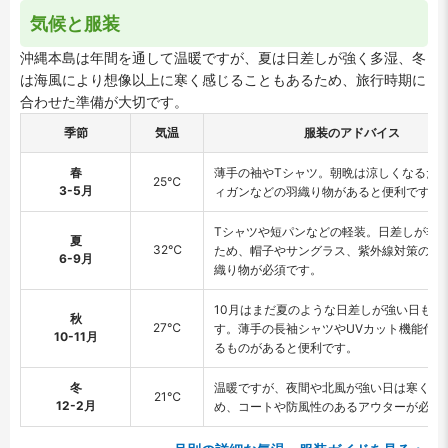
気候と服装
沖縄本島は年間を通して温暖ですが、夏は日差しが強く多湿、冬
は海風により想像以上に寒く感じることもあるため、旅行時期に
合わせた準備が大切です。
季節
気温
服装のアドバイス
春
薄手の袖やTシャツ。朝晩は涼しくなるた
25℃
3-5月
ィガンなどの羽織り物があると便利です。
Tシャツや短パンなどの軽装。日差しが非
夏
32℃
ため、帽子やサングラス、紫外線対策の薄
6-9月
織り物が必須です。
10月はまだ夏のような日差しが強い日もあ
秋
27℃
す。薄手の長袖シャツやUVカット機能付き
10-11月
るものがあると便利です。
冬
温暖ですが、夜間や北風が強い日は寒く感
21℃
12-2月
め、コートや防風性のあるアウターが必要