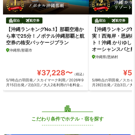
宿泊
航空券
宿泊
航空券
【沖縄ランキングNo.1】那覇空港か
【沖縄ランキングN
ら車で25分！ノボテル沖縄那覇と航
実！西海岸・恩納
空券の格安パッケージプラン
ト！沖縄 かりゆし
オーシャンスパと
沖縄県/那覇市
ケージプラン
沖縄県/恩納村
¥37,228〜
¥5
（税込）
5/1時点の羽田発／スカイマーク利用／2026年9
5/8時点の羽田発／スカイ
月15日出発／2泊3日／大人2名利用の1名料金を
月28日出発／2泊3日／大
算出
算出
こだわり条件でホテル・宿を探す