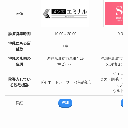
画像
診療
営業時間
10:00～20:00
9:00～
沖縄にある店
1件
1
舗数
沖縄の店舗の
沖縄県那覇市東町4-15
沖縄県那覇市久茂
住所
幸ビル5F
久茂地セント
ジェント
院
導入してい
ミスト脱毛（ア
ダイオードレーザー×熱破壊式
る脱毛機器
スプレ
ウルトラ
詳細
詳
詳細