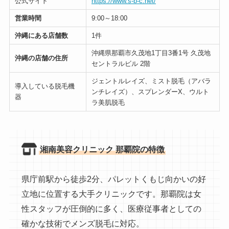
公式サイト
https://www.s-b-c.net/
営業時間
9:00～18:00
沖縄にある店舗数
1件
沖縄県那覇市久茂地1丁目3番1号 久茂地
沖縄の店舗の住所
セントラルビル 2階
ジェントルレイズ、ミスト脱毛（アバラ
導入している脱毛機
ンチレイズ）、スプレンダーX、ウルト
器
ラ美肌脱毛
湘南美容クリニック 那覇院の特徴
県庁前駅から徒歩2分、パレットくもじ向かいの好
立地に位置する大手クリニックです。那覇院は女
性スタッフが圧倒的に多く、医療従事者としての
確かな技術でメンズ脱毛に対応。