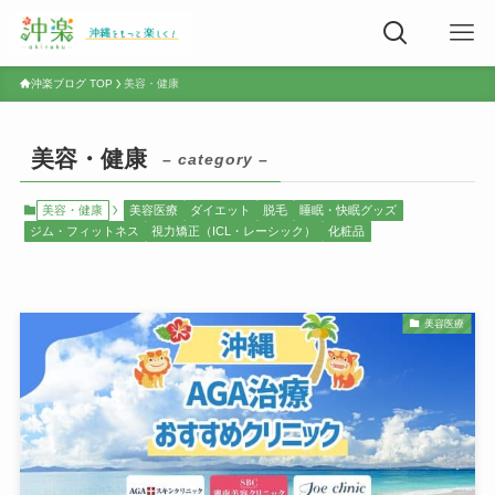
沖楽ブログ TOP
美容・健康
美容・健康
– category –
美容・健康
美容医療
ダイエット
脱毛
睡眠・快眠グッズ
ジム・フィットネス
視力矯正（ICL・レーシック）
化粧品
美容医療