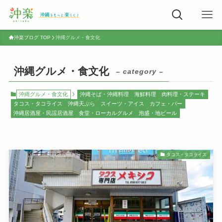
沖楽ブログ TOP
沖縄グルメ・食文化
沖縄グルメ・食文化
– category –
沖縄グルメ・食文化
沖縄そば・沖縄料理
海鮮料理
肉料理・ステーキ
タコス・タコライス
沖縄天ぷら
スイーツ・アイス
カフェ・バー
沖縄居酒屋・民謡居酒屋
食堂・ローカルグルメ
泡盛・地ビール
タコス・タコライス