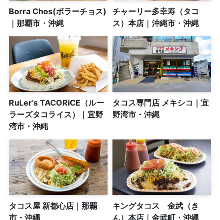
Borra Chos(ボラーチョス)
チャーリー多幸寿（タコ
｜那覇市・沖縄
ス）本店｜沖縄市・沖縄
RuLer’s TACORiCE（ルー
タコス専門店 メキシコ｜宜
ラーズタコライス）｜宜野
野湾市・沖縄
湾市・沖縄
タコス屋 新都心店｜那覇
キングタコス 金武（き
市・沖縄
ん）本店｜金武町・沖縄