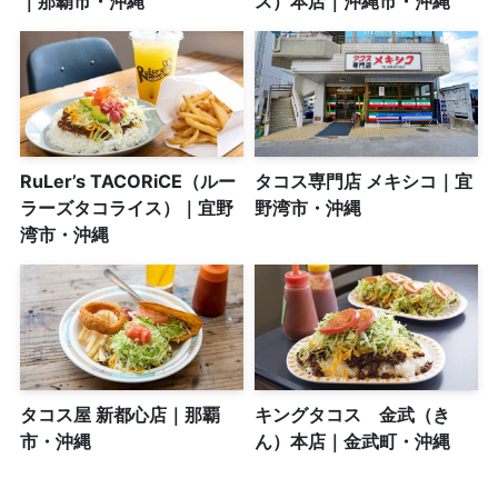
｜那覇市・沖縄
ス）本店｜沖縄市・沖縄
RuLer’s TACORiCE（ルー
タコス専門店 メキシコ｜宜
ラーズタコライス）｜宜野
野湾市・沖縄
湾市・沖縄
タコス屋 新都心店｜那覇
キングタコス 金武（き
市・沖縄
ん）本店｜金武町・沖縄