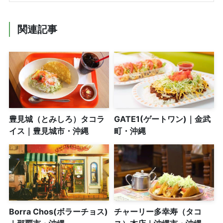
関連記事
豊見城（とみしろ）タコラ
GATE1(ゲートワン)｜金武
イス｜豊見城市・沖縄
町・沖縄
Borra Chos(ボラーチョス)
チャーリー多幸寿（タコ