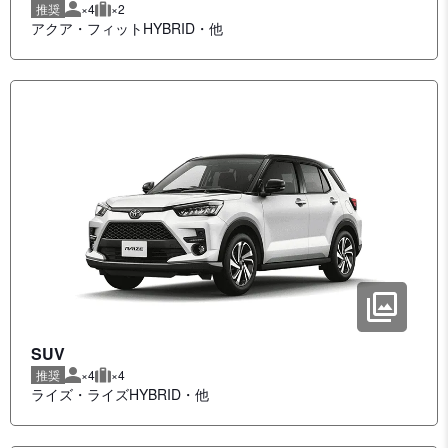
推奨
×4
×2
推奨人数
推奨荷物
アクア
フィットHYBRID
他
SUV
推奨
×4
×4
推奨人数
推奨荷物
ライズ
ライズHYBRID
他