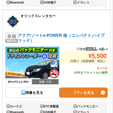
Bluetooth
USB端子
ドラレコ
あり:
あり:
あり:
オリックスレンタカー
アクア/ノートe-POWER 他（コンパクト,ハイブ
リッド）
禁煙
×4
×3
推奨
推奨人数
推奨荷
¥
5,500
日帰り（免責補償・税込）
あと5台
8/09までキャンセル無料
画像を見る
プランを見る
カーナビ
ETC車載器
バックモニター
あり:
あり:
あり:
Bluetooth
USB端子
ドラレコ