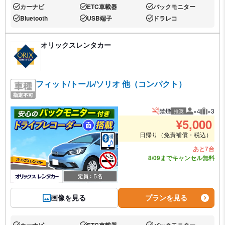
カーナビ
ETC車載器
バックモニター
あり:
あり:
あり:
Bluetooth
USB端子
ドラレコ
あり:
あり:
あり:
オリックスレンタカー
フィット/トール/ソリオ 他（コンパクト）
禁煙
×4
×3
推奨
推奨人数
推奨荷
¥
5,000
日帰り（免責補償・税込）
あと7台
8/09までキャンセル無料
画像を見る
プランを見る
カーナビ
ETC車載器
バックモニター