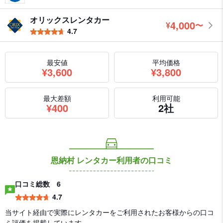
オリックスレンタカー
4,000
¥
〜
円
4.7
最安値
平均価格
円
円
¥
3,600
¥
3,800
最大差額
利用可能
円
¥
400
2社
恩納村 レンタカー利用者の口コミ
口コミ総数
6
4.7
当サイト経由で実際にレンタカーをご利用されたお客様からの口コ
ミ評価を掲載しています。