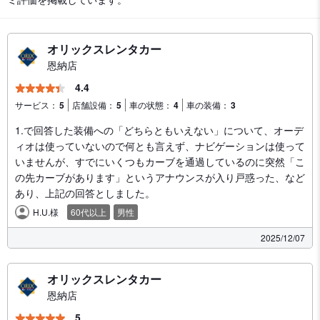
オリックスレンタカー
恩納店
4.4
サービス：
5
店舗設備：
5
車の状態：
4
車の装備：
3
1.で回答した装備への「どちらともいえない」について、オーデ
ィオは使っていないので何とも言えず、ナビゲーションは使って
いませんが、すでにいくつもカーブを通過しているのに突然「こ
の先カーブがあります」というアナウンスが入り戸惑った、など
あり、上記の回答としました。
H.U.様
60代以上
男性
2025/12/07
オリックスレンタカー
恩納店
5