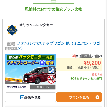
恩納村のおすすめ格安プラン比較
オリックスレンタカー
ノア/セレナ/ステップワゴン 他（ミニバン・ワゴ
ン）
禁煙
×6
×3
推奨
推奨人数
推奨荷
¥
9,200
日帰り（免責補償・税込）
あと1台
8/09までキャンセル無料
画像を見る
プランを見る