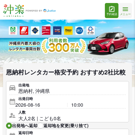
予約確認
メニュー
恩納村レンタカー格安予約 おすすめ2社比較
出発地
出発日時
人数
出発地へ返却
返却地を変更(乗り捨て)
返却日時