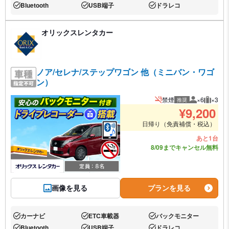
Bluetooth
USB端子
ドラレコ
あり:
あり:
あり:
オリックスレンタカー
ノア/セレナ/ステップワゴン 他（ミニバン・ワゴ
ン）
禁煙
×6
×3
推奨
推奨人数
推奨荷
¥
9,200
日帰り（免責補償・税込）
あと1台
8/09までキャンセル無料
画像を見る
プランを見る
カーナビ
ETC車載器
バックモニター
あり:
あり:
あり:
Bluetooth
USB端子
ドラレコ