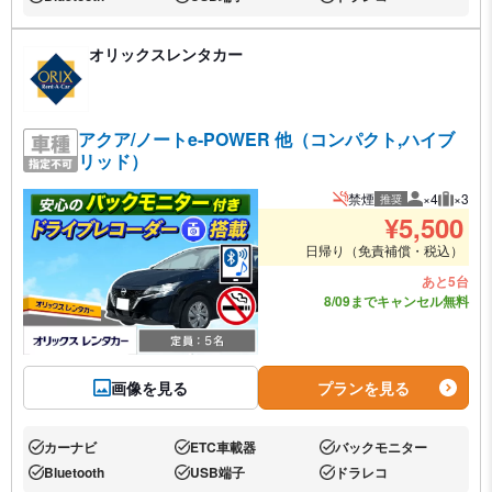
あり:
あり:
あり:
オリックスレンタカー
アクア/ノートe-POWER 他（コンパクト,ハイブ
リッド）
禁煙
×4
×3
推奨
推奨人数
推奨荷
¥
5,500
日帰り（免責補償・税込）
あと5台
8/09までキャンセル無料
画像を見る
プランを見る
カーナビ
ETC車載器
バックモニター
あり:
あり:
あり:
Bluetooth
USB端子
ドラレコ
あり:
あり:
あり: