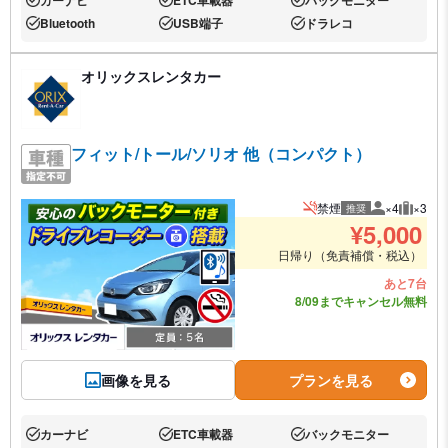
あり:
あり:
あり:
Bluetooth
USB端子
ドラレコ
あり:
あり:
あり:
オリックスレンタカー
フィット/トール/ソリオ 他（コンパクト）
禁煙
×4
×3
推奨
推奨人数
推奨荷
¥
5,000
日帰り（免責補償・税込）
あと7台
8/09までキャンセル無料
画像を見る
プランを見る
カーナビ
ETC車載器
バックモニター
あり:
あり:
あり: