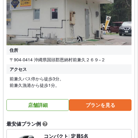
住所
〒904-0414 沖縄県国頭郡恩納村前兼久２６９−２
アクセス
前兼久バス停から徒歩3分。
前兼久漁港から徒歩1分。
店舗詳細
プランを見る
最安値プラン例
?
コンパクト
定員5名