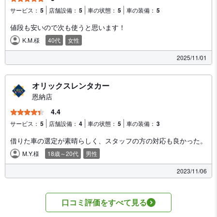
サービス：
5
店舗設備：
5
車の状態：
5
車の装備：
5
値段も安いので次も使うと思います！
K.M.様
40代
女性
2025/11/01
オリックスレンタカー
恩納店
4.4
サービス：
5
店舗設備：
4
車の状態：
5
車の装備：
3
借りた車の選定が素晴らしく、スタッフの方の対応も良かった。
M.Y.様
18歳～20代
男性
2023/11/06
口コミ評価をすべて見る