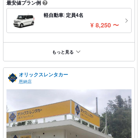
最安値プラン例
?
軽自動車
定員4名
円
¥
8,250
〜
もっと見る
オリックスレンタカー
恩納店