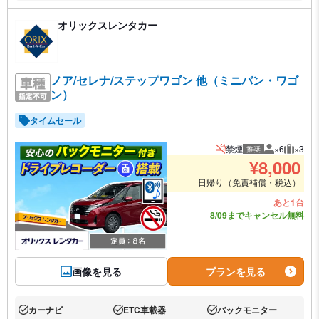
オリックスレンタカー
ノア/セレナ/ステップワゴン 他（ミニバン・ワゴ
ン）
タイムセール
禁煙
×6
×3
推奨
推奨人数
推奨荷
¥
8,000
日帰り（免責補償・税込）
あと1台
8/09までキャンセル無料
画像を見る
プランを見る
カーナビ
ETC車載器
バックモニター
あり:
あり:
あり: