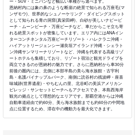
ー・SUV・ミニバンなど幅広い車種から選べます。
恩納村内には象の鼻のような断崖の絶景で知られる万座毛(マ
ンザモウ)、世界的なシュノーケリング・ダイビングスポット
として知られる青の洞窟(真栄田岬)、白砂が美しいナビービ
ーチ・ムーンビーチ・万座ビーチなど、車だからこそ立ち寄
れる絶景スポットが密集しています。エリア内にはANAイン
ターコンチネンタル万座ビーチリゾート・ハレクラニ沖縄・
ハイアットリージェンシー瀬良垣アイランド沖縄・シェラト
ン沖縄サンマリーナリゾートなど、沖縄を代表する高級リゾ
ートホテルも集積しており、リゾート宿泊と観光ドライブを
両立できるのが恩納村の魅力です。さらに恩納村から車30分
前後の圏内には、北側に本部半島の美ら海水族館・古宇利
島・名護パイナップルパーク、南側に読谷村の残波岬・座喜
味城跡(世界遺産)・やちむんの里、北谷町の美浜アメリカン
ビレッジ・サンセットビーチへもアクセスでき、本島西海岸
観光の拠点として理想的なエリアです。那覇空港からは沖縄
自動車道経由で約60分、美ら海水族館までも約60分の中間地
点に位置するため、滞在中の機動力を最大化できます。