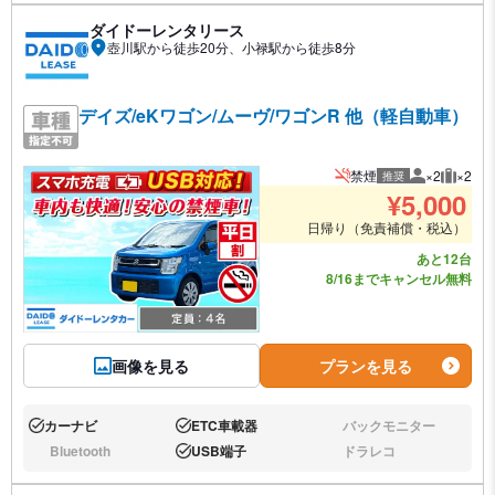
ダイドーレンタリース
壺川駅から徒歩20分、小禄駅から徒歩8分
デイズ/eKワゴン/ムーヴ/ワゴンR 他（軽自動車）
禁煙
×2
×2
推奨
推奨人数
推奨荷
¥
5,000
日帰り（免責補償・税込）
あと12台
8/16までキャンセル無料
画像を見る
プランを見る
カーナビ
ETC車載器
バックモニター
あり:
あり:
なし:
Bluetooth
USB端子
ドラレコ
なし:
あり:
なし: