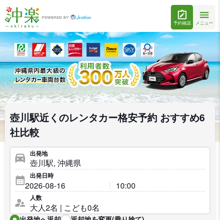
予約確認
メニュー
壺川駅近くのレンタカー格安予約 おすすめ6
社比較
出発地
出発日時
人数
出発地へ返却
返却地を変更(乗り捨て)