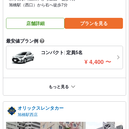
旭橋駅（西口）から右へ徒歩7分
店舗詳細
プランを見る
最安値プラン例
?
コンパクト
定員5名
円
¥
4,400
〜
もっと見る
オリックスレンタカー
旭橋駅西店