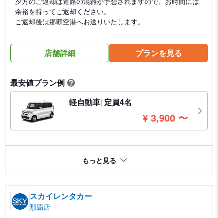
夕方のご返却は道路の混雑が予想されますので、お時間には
余裕を持ってご返却ください。
ご返却後は那覇空港へお送りいたします。
店舗詳細
プランを見る
最安値プラン例
?
軽自動車
定員4名
円
¥
3,900
〜
もっと見る
スカイレンタカー
那覇店