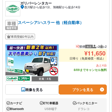
ガリバーレンタカー
壺川駅から徒歩1分、旭橋駅から徒歩14分
スペーシア/ハスラー 他（軽自動車）
車両登録2年以内
禁煙
×2
×2
推奨
推奨人数
推奨荷
¥
11,650
日帰り（免責補償・税込）
あと4台
8/09までキャンセル無料
画像を見る
プランを見る
カーナビ
ETC車載器
バックモニター
あり:
あり:
あり:
Bluetooth
USB端子
ドラレコ
あり:
なし:
なし: