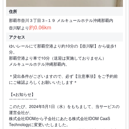
住所
那覇市壺川３丁目３−１９ メルキュールホテル沖縄那覇内
約0.06km
壺川駅より
アクセス
ゆいレールにて那覇空港より約10分の【壺川駅】から徒歩1
分。
那覇空港より車で10分（送迎は実施しておりません）
メルキュールホテル沖縄那覇内。
＊貸出条件がございますので、必ず【注意事項】をご予約前
にご確認よろしくお願いいたします＊
【※お知らせ】
￣￣￣￣￣￣￣
このたび、2024年5月1日（水）をもちまして、当サービスの
運営会社が、
株式会社IDOMから子会社にあたる株式会社IDOM CaaS
Technologyに変更いたしました。