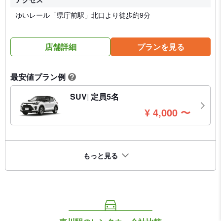
ゆいレール「県庁前駅」北口より徒歩約9分
店舗詳細
プランを見る
最安値プラン例
?
SUV
定員5名
円
¥
4,000
〜
もっと見る