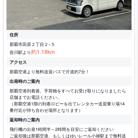
住所
那覇市田原２丁目２−５
約1.18km
壺川駅より
アクセス
那覇空港より無料送迎バスで片道約7分！
出発時のご案内
那覇空港到着後、手荷物をすべてお受け取りになりましたら
店舗までお電話ください。
（那覇空港1階の到着ロビーを出てレンタカー送迎乗り場14
番付近が待ち合わせ場所となります）
返却時のご案内
飛行機の出発1時間半～2時間を目安にご返却ください
ご返却後は那覇空港、もしくはゆいレール小禄駅まで無料送