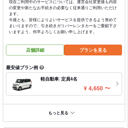
現在ご利用中のサービスについては、運営会社変更後も内容
の変更や新たなお手続きの必要なく従来通りご利用いただけ
ます。
今後とも、皆様によりよいサービスを提供できるよう努めて
まいりますので、引き続きガリバーレンタカーをご愛顧下さ
いますよう、何卒よろしくお願い申し上げます。
店舗詳細
プランを見る
最安値プラン例
?
軽自動車
定員4名
円
¥
4,650
〜
もっと見る