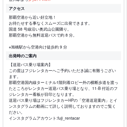
アクセス
那覇空港から近い好立地！
お待たせする事なくスムーズに出発できます。
国道 58 号線沿い奥武山公園隣り。
那覇空港から無料送迎バスで約 8 分。
※旭橋駅から空港向け徒歩約 9 分
出発時のご案内
【送迎バス乗り場案内】
この度はフジレンタカーへご予約いただき誠に有難うござい
ます。
那覇空港国内線ターミナル1階到着ロビー外の横断歩道を渡っ
たところがレンタカー送迎バス乗り場となり、11-B 付近のフ
ジレンタカー看板が目印となります。
送迎バス乗り場はフジレンタカーHPの「空港送迎案内」とイ
ンスタグラムの動画にて詳しく説明しておりますのでご覧く
ださい。
インスタグラムアカウント:fuji_rentacar