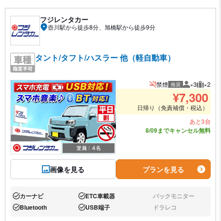
フジレンタカー
壺川駅から徒歩8分、旭橋駅から徒歩9分
タント/タフト/ハスラー 他（軽自動車）
禁煙
×3
×2
推奨
推奨人数
推奨荷
¥
7,300
日帰り（免責補償・税込）
あと3台
8/09までキャンセル無料
画像を見る
プランを見る
カーナビ
ETC車載器
バックモニター
あり:
あり:
なし:
Bluetooth
USB端子
ドラレコ
あり:
あり:
なし: