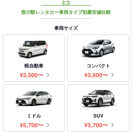
壺川駅レンタカー車両タイプ別最安値比較
車両サイズ
軽自動車
コンパクト
¥
3,500
〜
¥
3,600
〜
円
円
ミドル
SUV
¥
5,700
〜
¥
3,700
〜
円
円