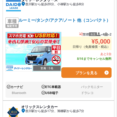
壺川駅から徒歩20分、小禄駅から徒歩8分
ルーミー/タンク/アクア/ノート 他（コンパクト）
禁煙
×4
×2
推奨
推奨人数
推奨荷
¥
5,000
日帰り（免責補償・税込）
あと2台
8/16までキャンセル無料
プランを見る
カーナビ
ETC車載器
バックモニター
あり:
あり:
なし:
Bluetooth
USB端子
ドラレコ
なし:
あり:
なし:
オリックスレンタカー
壺川駅から徒歩17分、旭橋駅から徒歩7分