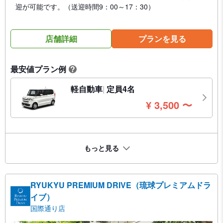
迎が可能です。（送迎時間9：00～17：30）
店舗詳細
プランを見る
最安値プラン例
?
軽自動車
定員4名
円
¥
3,500
〜
もっと見る
RYUKYU PREMIUM DRIVE（琉球プレミアムドラ
イブ）
国際通り店