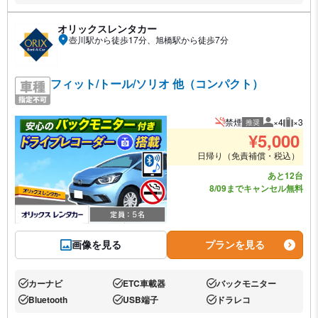
オリックスレンタカー
壺川駅から徒歩17分、旭橋駅から徒歩7分
フィット/トール/ソリオ 他（コンパクト）
禁煙
×4
×3
推奨
推奨人数
推奨荷
¥
5,000
日帰り（免責補償・税込）
あと12台
8/09までキャンセル無料
画像を見る
プランを見る
カーナビ
ETC車載器
バックモニター
あり:
あり:
あり:
Bluetooth
USB端子
ドラレコ
あり:
あり:
あり: