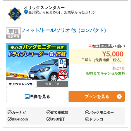
オリックスレンタカー
壺川駅から徒歩24分、旭橋駅から徒歩13分
フィット/トール/ソリオ 他（コンパクト）
禁煙
×4
×3
推奨
推奨人数
推奨荷
¥
5,000
日帰り（免責補償・税込）
あと1台
8/09までキャンセル無料
画像を見る
プランを見る
カーナビ
ETC車載器
バックモニター
あり:
あり:
あり:
Bluetooth
USB端子
ドラレコ
あり:
あり:
あり: