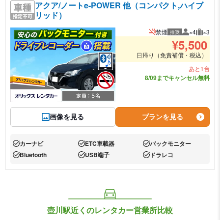
アクア/ノートe-POWER 他（コンパクト,ハイブ
リッド）
禁煙
×4
×3
推奨
推奨人数
推奨荷
¥
5,500
日帰り（免責補償・税込）
あと1台
8/09までキャンセル無料
画像を見る
プランを見る
カーナビ
ETC車載器
バックモニター
あり:
あり:
あり:
Bluetooth
USB端子
ドラレコ
あり:
あり:
あり:
壺川駅近くのレンタカー営業所比較