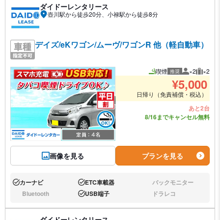
ダイドーレンタリース
壺川駅から徒歩20分、小禄駅から徒歩8分
デイズ/eKワゴン/ムーヴ/ワゴンR 他（軽自動車）
喫煙
×2
×2
推奨
推奨人数
推奨荷
¥
5,000
日帰り（免責補償・税込）
あと2台
8/16までキャンセル無料
画像を見る
プランを見る
カーナビ
ETC車載器
バックモニター
あり:
あり:
なし:
Bluetooth
USB端子
ドラレコ
なし:
あり:
なし:
ダイドーレンタリース