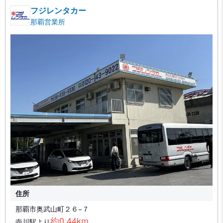
フジレンタカー
那覇営業所
住所
那覇市奥武山町２６−７
約0.44km
壺川駅より