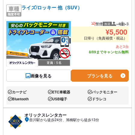
ライズ/ロッキー 他（SUV）
禁煙
×4
×3
推奨
推奨人数
推奨荷
¥
5,500
日帰り（免責補償・税込）
あと3台
8/09までキャンセル無料
画像を見る
プランを見る
カーナビ
ETC車載器
バックモニター
あり:
あり:
あり:
Bluetooth
USB端子
ドラレコ
あり:
あり:
あり:
オリックスレンタカー
壺川駅から徒歩24分、旭橋駅から徒歩13分