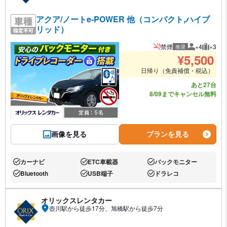
アクア/ノートe-POWER 他（コンパクト,ハイブ
リッド）
禁煙
×4
×3
推奨
推奨人数
推奨荷
¥
5,500
日帰り（免責補償・税込）
あと27台
8/09までキャンセル無料
画像を見る
プランを見る
カーナビ
ETC車載器
バックモニター
あり:
あり:
あり:
Bluetooth
USB端子
ドラレコ
あり:
あり:
あり:
オリックスレンタカー
壺川駅から徒歩17分、旭橋駅から徒歩7分