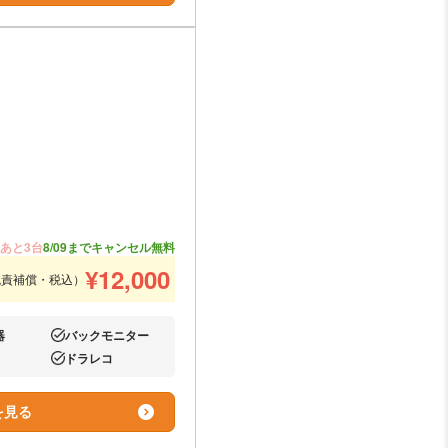
あと3台
8/09までキャンセル無料
¥
12,000
免責補償・税込）
器
バックモニター
あり:
ドラレコ
あり:
を見る