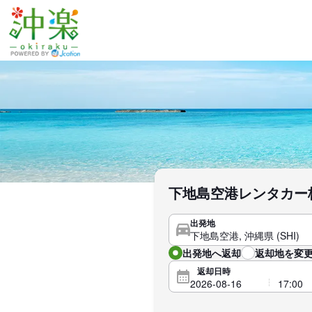
下地島空港レンタカー
出発地
出発地へ返却
返却地を変更
返却日時