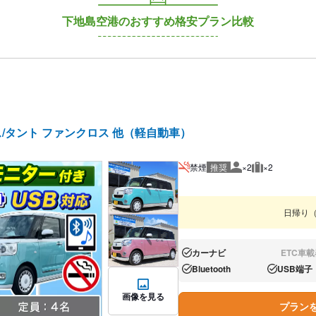
下地島空港のおすすめ格安プラン比較
/タント ファンクロス 他（軽自動車）
禁煙
推奨
×2
×2
推奨人数
推奨荷物
日帰り
カーナビ
ETC車載
あり:
なし:
Bluetooth
USB端子
あり:
あり:
画像を見る
プラン