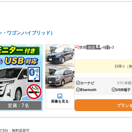
ン・ワゴン,ハイブリッド）
禁煙
推奨
×6
×3
推奨人数
推奨荷物
日帰り（
カーナビ
ETC車載
あり:
なし:
Bluetooth
USB端子
あり:
あり:
画像を見る
プラン
で3分・無料送迎可