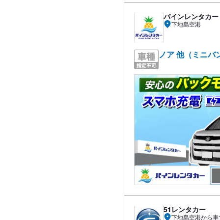
パインレンタカー
下地島空港
ノア 他（ミニバ
51レンタカー
下地島空港から車