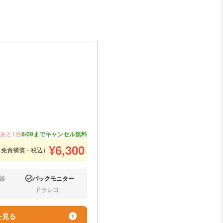
あと1台
8/09までキャンセル無料
¥
6,300
（免責補償・税込）
器
バックモニター
あり:
ドラレコ
なし:
を見る