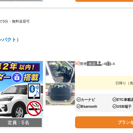
で3分・無料送迎可
ンパクト）
禁煙
推奨
×4
×4
推奨人数
推奨荷物
日帰り（
カーナビ
ETC車載
あり:
あり:
Bluetooth
USB端子
あり:
あり:
プラン