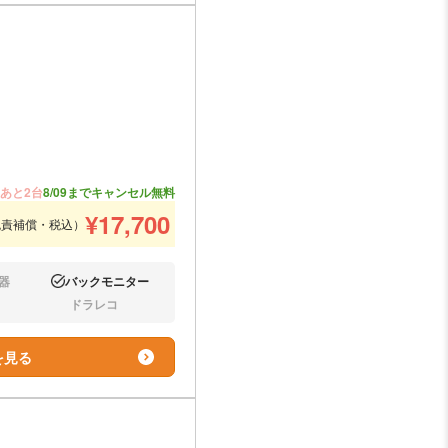
あと2台
8/09までキャンセル無料
¥
17,700
免責補償・税込）
器
バックモニター
あり:
ドラレコ
なし:
を見る