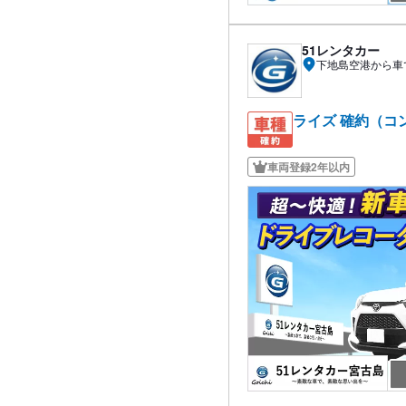
51レンタカー
下地島空港から車
ライズ 確約（コ
車両登録2年以内