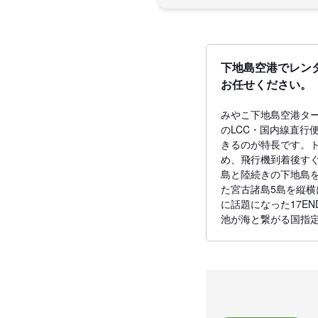
下地島空港でレン
お任せください。
みやこ下地島空港ター
のLCC・国内線直行
きるのが特長です。
め、飛行機到着後す
島と陸続きの下地島
た宮古諸島5島を縦
に話題になった17E
池が海と繋がる国指