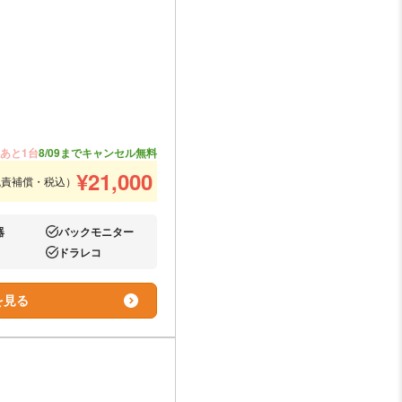
あと1台
8/09までキャンセル無料
¥
21,000
免責補償・税込）
器
バックモニター
あり:
ドラレコ
あり:
を見る