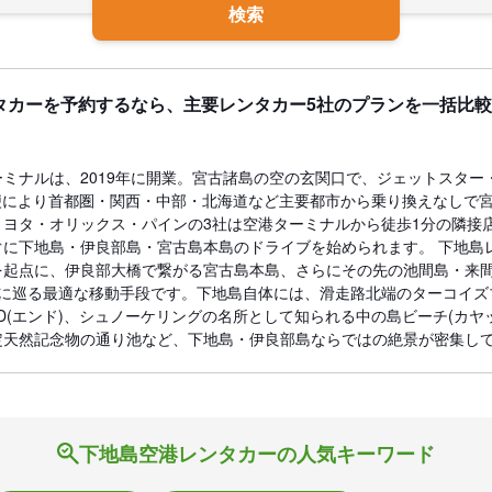
検索
タカーを予約するなら、主要レンタカー5社のプランを一括比
ミナルは、2019年に開業。宮古諸島の空の玄関口で、ジェットスター・
便により首都圏・関西・中部・北海道など主要都市から乗り換えなしで
トヨタ・オリックス・パインの3社は空港ターミナルから徒歩1分の隣接
ぐに下地島・伊良部島・宮古島本島のドライブを始められます。 下地島
を起点に、伊良部大橋で繋がる宮古島本島、さらにその先の池間島・来
横に巡る最適な移動手段です。下地島自体には、滑走路北端のターコイズ
ND(エンド)、シュノーケリングの名所として知られる中の島ビーチ(カヤ
定天然記念物の通り池など、下地島・伊良部島ならではの絶景が密集し
下地島空港レンタカーの人気キーワード