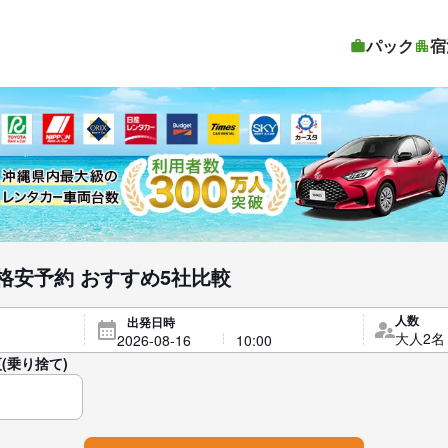
パック
宿
格安予約 おすすめ5社比較
人数
出発日時
(乗り捨て)