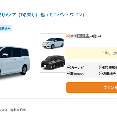
乗り)/ノア（7名乗り） 他（ミニバン・ワゴン）
補償込み
禁煙
推奨
×4
×4
推奨人数
推奨荷物
日帰り（
カーナビ
ETC車載
あり:
あり:
Bluetooth
USB端子
あり:
あり:
プラン
で3分・無料送迎可