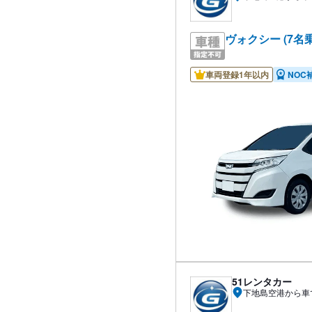
ヴォクシー (7名
車両登録1年以内
NOC
51レンタカー
下地島空港から車