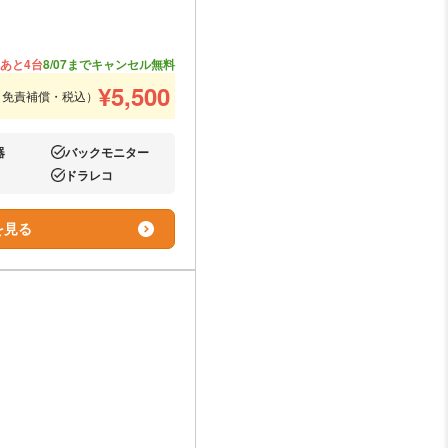
あと4台
8/07までキャンセル無料
¥
5,500
（免責補償・税込）
器
バックモニター
あり:
ドラレコ
あり:
を見る