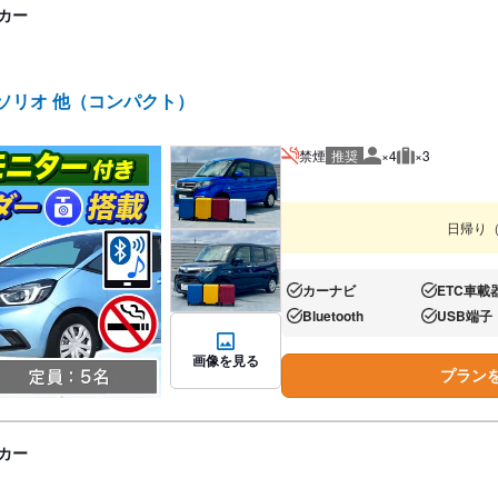
カー
/ソリオ 他（コンパクト）
禁煙
推奨
×4
×3
推奨人数
推奨荷物
日帰り
カーナビ
ETC車載
あり:
あり:
Bluetooth
USB端子
あり:
あり:
画像を見る
プラン
カー