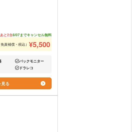
あと2台
8/07までキャンセル無料
¥
5,500
（免責補償・税込）
器
バックモニター
あり:
ドラレコ
あり:
を見る