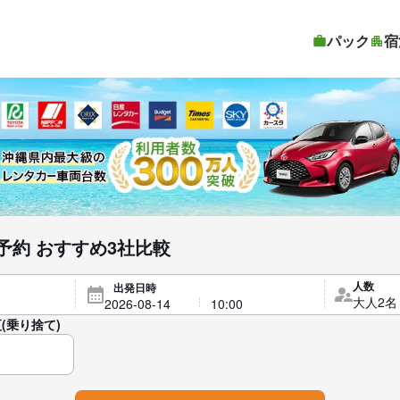
パック
宿
予約 おすすめ3社比較
人数
出発日時
(乗り捨て)