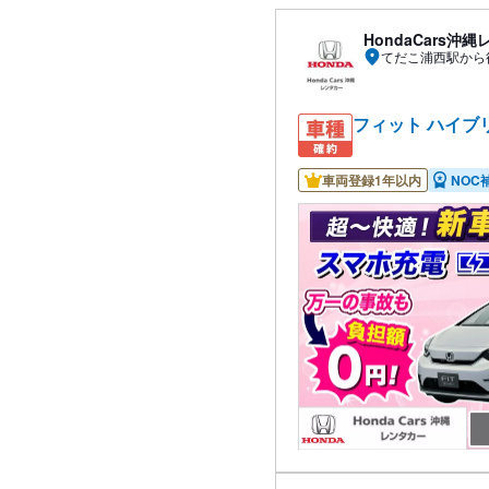
HondaCars沖
てだこ浦西駅から
フィット ハイブ
車両登録1年以内
NOC