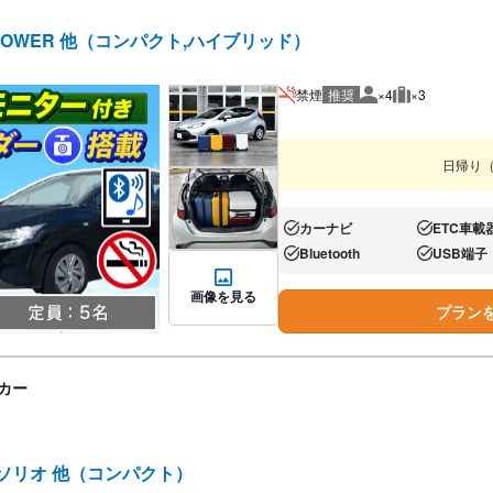
POWER 他（コンパクト,ハイブリッド）
禁煙
推奨
×4
×3
推奨人数
推奨荷物
日帰り
カーナビ
ETC車載
あり:
あり:
Bluetooth
USB端子
あり:
あり:
画像を見る
プラン
カー
/ソリオ 他（コンパクト）