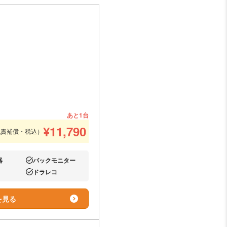
あと1台
¥
11,790
免責補償・税込）
器
バックモニター
あり:
ドラレコ
あり:
を見る