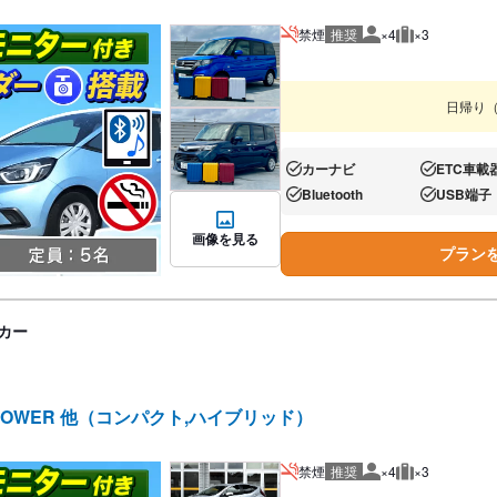
禁煙
推奨
×4
×3
推奨人数
推奨荷物
日帰り
カーナビ
ETC車載
あり:
あり:
Bluetooth
USB端子
あり:
あり:
画像を見る
プラン
カー
POWER 他（コンパクト,ハイブリッド）
禁煙
推奨
×4
×3
推奨人数
推奨荷物