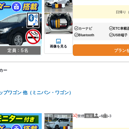
日帰り
カーナビ
ETC車載
あり:
あり:
Bluetooth
USB端子
あり:
あり:
画像を見る
プラン
カー
テップワゴン 他（ミニバン・ワゴン）
禁煙
推奨
×6
×3
推奨人数
推奨荷物