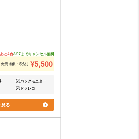
あと4台
8/07までキャンセル無料
¥
5,500
（免責補償・税込）
器
バックモニター
あり:
ドラレコ
あり:
を見る