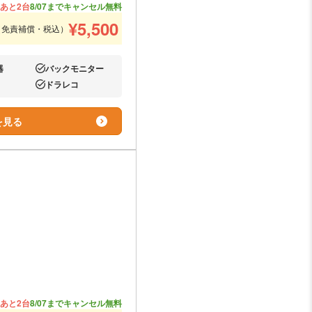
あと2台
8/07までキャンセル無料
¥
5,500
（免責補償・税込）
器
バックモニター
あり:
ドラレコ
あり:
を見る
あと2台
8/07までキャンセル無料