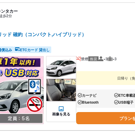
縄レンタカー
徒歩2分
リッド 確約（コンパクト,ハイブリッド）
補償込み
ETCカード 貸出し
禁煙
推奨
×3
×3
推奨人数
推奨荷物
日帰り（
カーナビ
ETC車載
あり:
あり:
Bluetooth
USB端子
あり:
あり:
画像を見る
プラン