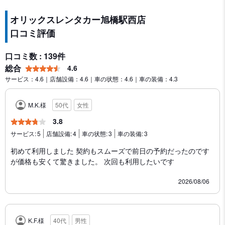
オリックスレンタカー旭橋駅西店
口コミ評価
口コミ数 : 139件
総合
4.6
サービス：4.6｜店舗設備：4.6｜車の状態：4.6｜車の装備：4.3
M.K.様
50代
女性
3.8
サービス:
5
店舗設備:
4
車の状態:
3
車の装備:
3
初めて利用しました 契約もスムーズで前日の予約だったのです
が価格も安くて驚きました。 次回も利用したいです
2026/08/06
K.F.様
40代
男性