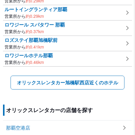
営業所から
約
0.29
km
ルートイングランティア那覇
営業所から
約
0.29
km
ロワジール スパタワー 那覇
営業所から
約
0.37
km
ロズステイ那覇旭橋駅前
営業所から
約
0.41
km
ロワジールホテル那覇
営業所から
約
0.46
km
オリックスレンタカー旭橋駅西店近くのホテル
オリックスレンタカーの店舗を探す
那覇空港店