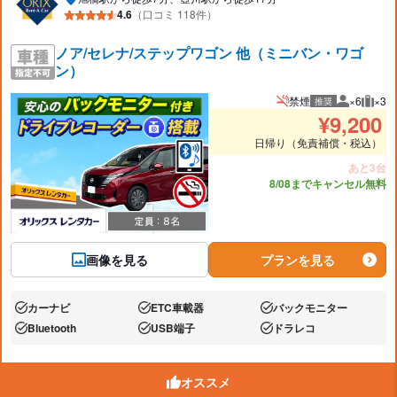
4.6
（口コミ 118件）
ノア/セレナ/ステップワゴン 他（ミニバン・ワゴ
ン）
禁煙
×6
×3
推奨
推奨人数
推奨
¥
9,200
日帰り（免責補償・税込）
あと3台
8/08までキャンセル無料
画像を見る
プランを見る
カーナビ
ETC車載器
バックモニター
あり:
あり:
あり:
Bluetooth
USB端子
ドラレコ
あり:
あり:
あり:
オススメ