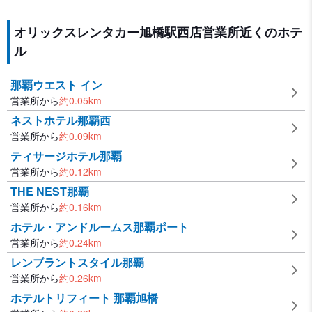
オリックスレンタカー旭橋駅西店営業所近くのホテ
ル
那覇ウエスト イン
営業所から
約
0.05
km
ネストホテル那覇西
営業所から
約
0.09
km
ティサージホテル那覇
営業所から
約
0.12
km
THE NEST那覇
営業所から
約
0.16
km
ホテル・アンドルームス那覇ポート
営業所から
約
0.24
km
レンブラントスタイル那覇
営業所から
約
0.26
km
ホテルトリフィート 那覇旭橋