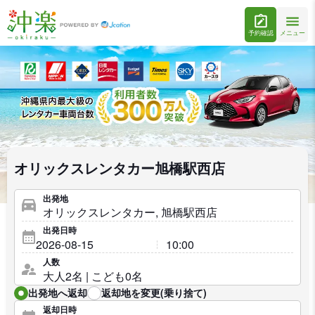
予約確認
メニュー
オリックスレンタカー旭橋駅西店
出発地
出発日時
人数
出発地へ返却
返却地を変更(乗り捨て)
返却日時