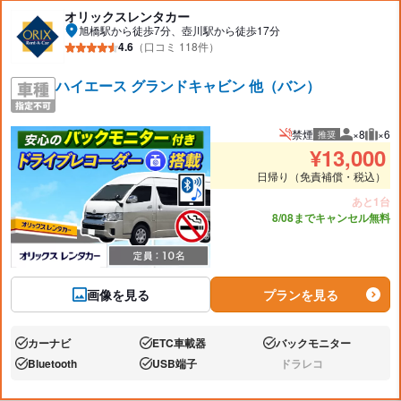
オリックスレンタカー
旭橋駅から徒歩7分、壺川駅から徒歩17分
4.6
（口コミ 118件）
ハイエース グランドキャビン 他（バン）
禁煙
×8
×6
推奨
推奨人数
推奨
¥
13,000
日帰り（免責補償・税込）
あと1台
8/08までキャンセル無料
画像を見る
プランを見る
カーナビ
ETC車載器
バックモニター
あり:
あり:
あり:
Bluetooth
USB端子
ドラレコ
あり:
あり:
なし: