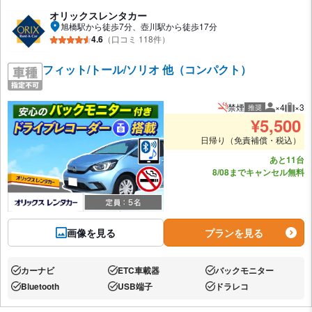
オリックスレンタカー
旭橋駅から徒歩7分、壺川駅から徒歩17分
4.6
（口コミ 118件）
フィット/トール/ソリオ 他（コンパクト）
禁煙
×4
×3
推奨
推奨人数
推奨
¥
5,500
日帰り（免責補償・税込）
あと11台
8/08までキャンセル無料
画像を見る
プランを見る
カーナビ
ETC車載器
バックモニター
あり:
あり:
あり:
Bluetooth
USB端子
ドラレコ
あり:
あり:
あり: