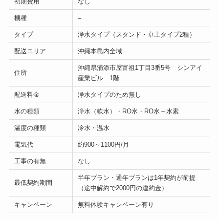
初期費用
なし
機種
–
タイプ
浄水タイプ（スタンド・卓上タイプ2種）
配送エリア
沖縄本島内全域
沖縄県浦添市屋富祖1丁目3番5号 シンアイ
住所
産業ビル 1階
配送料金
浄水タイプのため無し
水の種類
浄水（軟水）・RO水・RO水＋水素
温度の種類
冷水・温水
電気代
約900～1100円/月
工事の有無
なし
半年プラン・通年プランは1年契約が前提
最低契約期間
（途中解約で2000円の違約金）
キャンペーン
無料体験キャンペーン有り