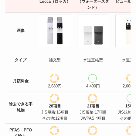
Locca（ロッカ）
（ウォータースタ
ピュールサ
ンド）
画像
タイプ
補充型
水道直結型
水道直
月額料金
2,680円
4,400円
2,000
除去できる不
28項目
21項目
15項
純物
JIS規格:16項目
JIS規格:17項目
JIS規格:
その他:12項目
JWPAS:4項目
その他:
PFAS・PFO