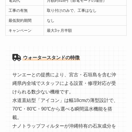
電気代
月額約518円（節電モードの場合）
工事の有無
取り付けのみで、工事はなし
最低契約期間
なし
キャンペーン
最大3ヶ月半額
ウォータースタンドの特徴
サンエーとの提携により、宮古・石垣島を含む沖
縄県内全域でスタッフによる設置・修理対応が受
けられる数少ない機種です。
水道直結型「アイコン」は幅18cmの薄型設計で、
70℃・80℃・90℃から選べる瞬間温水機能を搭
載。
ナノトラップフィルターが沖縄特有の石灰成分を