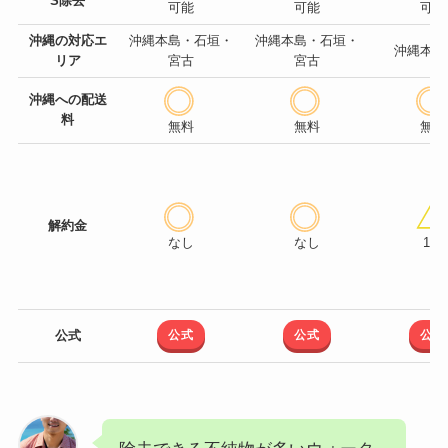
S除去
可能
可能
可能
沖縄の対応エ
沖縄本島・石垣・
沖縄本島・石垣・
沖縄本島
リア
宮古
宮古
沖縄への配送
料
無料
無料
無料
解約金
なし
なし
1年
公式
公式
公式
公式