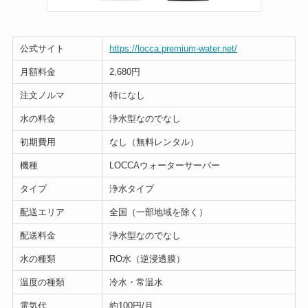
公式サイト
https://locca.premium-water.net/
月額料金
2,680円
注文ノルマ
特になし
水の料金
浄水型なのでなし
初期費用
なし（無料レンタル）
機種
LOCCAウォーターサーバー
タイプ
浄水タイプ
配送エリア
全国（一部地域を除く）
配送料金
浄水型なのでなし
水の種類
RO水（逆浸透膜）
温度の種類
冷水・常温水
電気代
約100円/月