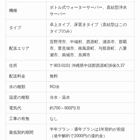
ボトル式ウォーターサーバー、直結型浄水
機種
サーバー
卓上タイプ、床置きタイプ（直結型はこの
タイプ
タイプのみ）
宜野湾市、中城村、西原町、浦添市、那覇
配送エリア
市、豊見城市、南風原町、与那原町、八重
瀬市、南城市、糸満市
住所
〒903-0101 沖縄県中頭郡西原町掛保久37
配送料金
無料
水の種類
RO水
温度の種類
冷水・温水
電気代
約700～900円/月
工事の有無
なし
半年プラン・通年プランは1年契約が前提
最低契約期間
（途中解約で2000円の違約金）