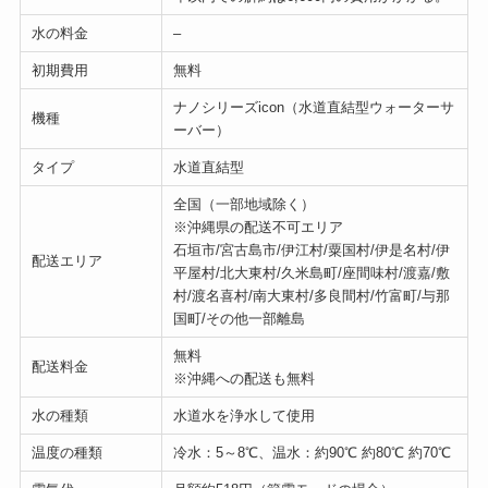
水の料金
–
初期費用
無料
ナノシリーズicon（水道直結型ウォーターサ
機種
ーバー）
タイプ
水道直結型
全国（一部地域除く）
※沖縄県の配送不可エリア
石垣市/宮古島市/伊江村/粟国村/伊是名村/伊
配送エリア
平屋村/北大東村/久米島町/座間味村/渡嘉/敷
村/渡名喜村/南大東村/多良間村/竹富町/与那
国町/その他一部離島
無料
配送料金
※沖縄への配送も無料
水の種類
水道水を浄水して使用
温度の種類
冷水：5～8℃、温水：約90℃ 約80℃ 約70℃