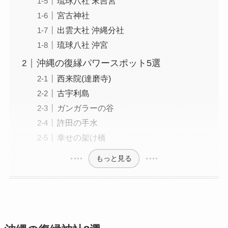
琉球八社 末吉宮
宮古神社
出雲大社 沖縄分社
琉球八社 沖宮
沖縄の復縁パワースポット5選
西来院(達磨寺)
古宇利島
ガンガラーの谷
許田の手水
幸せの架け橋
もっと見る