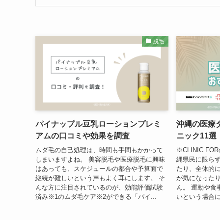
脱毛
パイナップル豆乳ローションプレミ
沖縄の医療
アムの口コミや効果を調査
ニック11
ムダ毛の自己処理は、時間も手間もかかって
※CLINIC FO
しまいますよね。 美容脱毛や医療脱毛に興味
縄県民に限ら
はあっても、スケジュールの都合や予算面で
たり、全体的
継続が難しいという声もよく耳にします。 そ
が気になった
んな方に注目されているのが、効能評価試験
ん。 運動や食
済み※1のムダ毛ケア※2ができる「パイ...
いという場合に