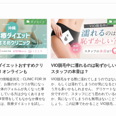
ダイエット
ダイエットおすすめクリ
VIO脱毛中に濡れるのは恥ずかし
選！オンラインも
スタッフの本音は？
Rの情報提供元：CLINIC FOR 沖
VIO脱毛をする際に濡れてしまうのではな
ず、お腹のポッコリが気になっ
か、もしくは濡れてしまうのが気になると
に体のフォルムが丸くなった事
う方も多いかもしれません。 デリケート
りしている方は少なくありませ
分ですので、スタッフにどう思われている
事管理をしてもなかなか痩せな
か、気になってしまうのも無理はないこと
は、医療ダイエットを試し...
しょう。 この記事でわかること VIO脱毛..