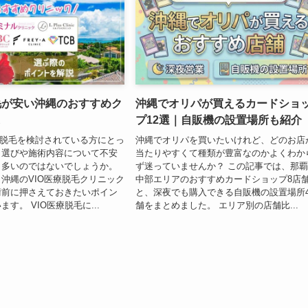
毛が安い沖縄のおすすめク
沖縄でオリパが買えるカードショ
プ12選｜自販機の設置場所も紹介
療脱毛を検討されている方にとっ
沖縄でオリパを買いたいけれど、どのお店
ク選びや施術内容について不安
当たりやすくて種類が豊富なのかよくわか
も多いのではないでしょうか。
ず迷っていませんか？ この記事では、那
沖縄のVIO医療脱毛クリニック
中部エリアのおすすめカードショップ8店
術前に押さえておきたいポイン
と、深夜でも購入できる自販機の設置場所
す。 VIO医療脱毛に...
舗をまとめました。 エリア別の店舗比...