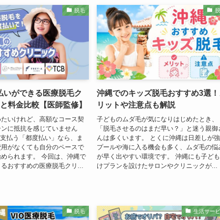
脱毛
払いができる医療脱毛ク
沖縄でのキッズ脱毛おすすめ3選！
選と料金比較【医師監修】
リットや注意点も解説
めたいけれど、高額なコース契
子どものムダ毛が気になりはじめたとき、
ーンに抵抗を感じていません
「脱毛させるのはまだ早い？」と迷う親御
に支払う「都度払い」なら、ま
んは多くいます。 とくに沖縄は日差しが
費用がなくても自分のペースで
プールや海に入る機会も多く、ムダ毛の悩
められます。 今回は、沖縄で
が早く出やすい環境です。 沖縄にも子ど
るおすすめの医療脱毛クリ...
けプランを設けたサロンやクリニックが...
脱毛
生活サー