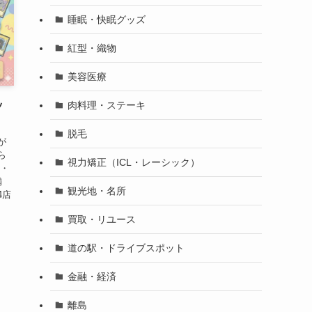
睡眠・快眠グッズ
紅型・織物
美容医療
ッ
肉料理・ステーキ
脱毛
が
ら
視力矯正（ICL・レーシック）
覇・
舗
観光地・名所
4店
買取・リユース
道の駅・ドライブスポット
金融・経済
離島