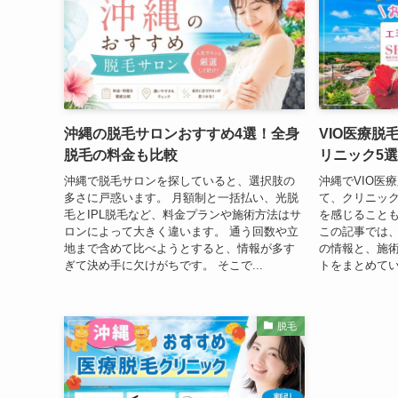
沖縄の脱毛サロンおすすめ4選！全身
VIO医療脱
脱毛の料金も比較
リニック5選
沖縄で脱毛サロンを探していると、選択肢の
沖縄でVIO医
多さに戸惑います。 月額制と一括払い、光脱
て、クリニッ
毛とIPL脱毛など、料金プランや施術方法はサ
を感じること
ロンによって大きく違います。 通う回数や立
この記事では、
地まで含めて比べようとすると、情報が多す
の情報と、施
ぎて決め手に欠けがちです。 そこで...
トをまとめていま
脱毛