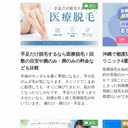
脱毛
手足だけ脱毛するなら医療脱毛！回
沖縄で都度
数の目安や腕のみ・脚のみの料金な
リニック4
ども比較
医療脱毛を始
約や長期のロ
半袖やサンダルを履く季節になると、手や足
か？ 1回ごと
のムダ毛が気になります。カミソリでこまめ
とまった初期
に処理しても、すぐに伸びてきたり、肌が赤
気軽に脱毛を始
くなったりしがちです。 手足だけをすっきり
都度払いができ
させたいなら、効果が長く続く医療脱毛が向
いています。 腕だけ・脚だけ・手足ま...
脱毛