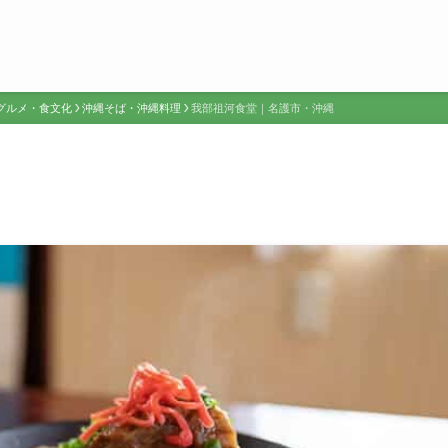
グルメ・食文化
沖縄そば・沖縄料理
我部祖河食堂｜名護市・沖縄