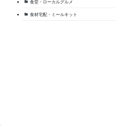
食堂・ローカルグルメ
食材宅配・ミールキット
一
し