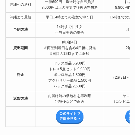
一律690円、返送時は自己負担
往復送
沖縄への送料
8,000円以上の注文で往復送料無料
8,800円以
沖縄まで最短
平日14時までの注文で中１日
16時までの注
14時までに注文
予約方法
オン
※当日発送の場合
約3泊4日
貸出期間
※商品到着日を含め4日後に発送
2泊3
5日目の12時までに返却
ドレス単品 5,980円
ドレス5点セット 9,980円
3
料金
ボレロ単品 1,800円
（2泊3日～6
アクセサリー単品 1,500円
バッグ単品 2,500円
お届け時の梱包材を再利用
ヤマト
返却方法
宅急便などで返送
（コンビニ持
公式サイトで
公
詳細を見る >
詳細