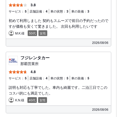
3.8
サービス：
5
店舗設備：
4
車の状態：
3
車の装備：
3
初めて利用しました 契約もスムーズで前日の予約だったので
すが価格も安くて驚きました。 次回も利用したいです
M.K.様
50代
女性
2026/08/06
フジレンタカー
那覇営業所
4.8
サービス：
5
店舗設備：
4
車の状態：
5
車の装備：
5
説明も対応も丁寧でした。車内も綺麗です。二泊三日でこの
コスパ的にも満足でした。
K.N.様
40代
女性
2026/08/06