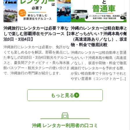
沖縄旅行にレンタカーは必要？車な
沖縄のレンタカーは軽自動車と
しで楽しむ那覇滞在モデルコース【2
車どっちがいい？沖縄本島や離
泊3日・3泊4日】
（高速道路あり／なし）、坂道
物・料金で徹底比較
沖縄旅行にレンタカーは必要か、免許がな
くても楽しめるかを解説。那覇を拠点にし
沖縄のレンタカーは軽自動車と普通車
た車なしの2泊3日・3泊4日観光モデルコー
ちがいい？沖縄本島や離島（高速道路
スと、慶良間アクティビティ・美ら海水族
／なし）、坂道や荷物・料金で徹底比
館バスツアー・観光タクシーの使い分けま
縄旅行でレンタカーを予約する際、「
で、沖縄旅行の専門家が紹介します。
が安い軽自動車で十分かな？それとも
やすい普通車（コンパクトカー […]
もっと見る
沖縄 レンタカー利用者の口コミ