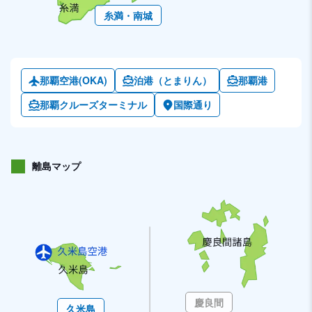
糸満・南城
那覇空港(OKA)
泊港（とまりん）
那覇港
那覇クルーズターミナル
国際通り
離島マップ
慶良間
久米島