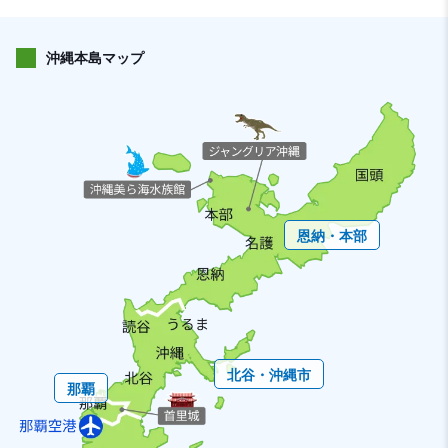
沖縄本島マップ
恩納・本部
北谷・沖縄市
那覇