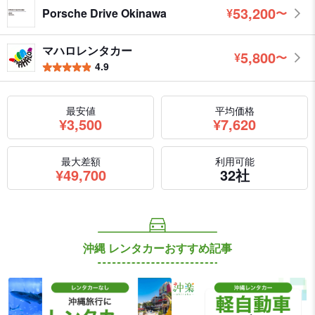
53,200
Porsche Drive Okinawa
¥
〜
円
マハロレンタカー
5,800
¥
〜
円
4.9
最安値
平均価格
円
円
¥
3,500
¥
7,620
最大差額
利用可能
円
¥
49,700
32社
沖縄 レンタカーおすすめ記事