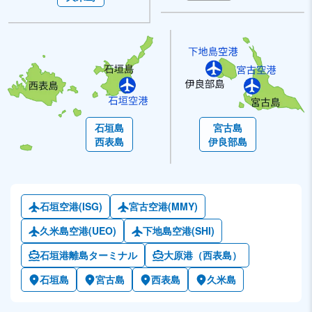
石垣島
宮古島
西表島
伊良部島
石垣空港(ISG)
宮古空港(MMY)
久米島空港(UEO)
下地島空港(SHI)
石垣港離島ターミナル
大原港（西表島）
石垣島
宮古島
西表島
久米島