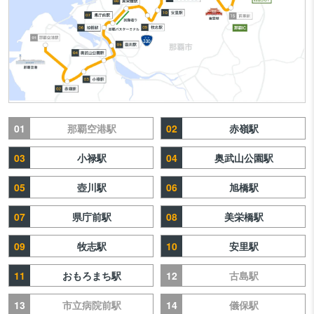
01
02
那覇空港駅
赤嶺駅
03
04
小禄駅
奥武山公園駅
05
06
壺川駅
旭橋駅
07
08
県庁前駅
美栄橋駅
09
10
牧志駅
安里駅
11
12
おもろまち駅
古島駅
13
14
市立病院前駅
儀保駅