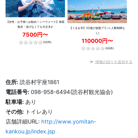
【女性・お子様へお勧め！シーウォーク】海底
散歩・泳げなくても大丈夫♪
【うるま市】1日遊び放題プラン( 人数制限な
し)
7500円〜
110000円〜
0
(0件)
0
(0件)
情報の誤りを送信する
住所:
読谷村宇座1861
電話番号:
098-958-6494(読谷村観光協会)
駐車場:
あり
その他:
トイレあり
店舗詳細URL:
http://www.yomitan-
kankou.jp/index.jsp