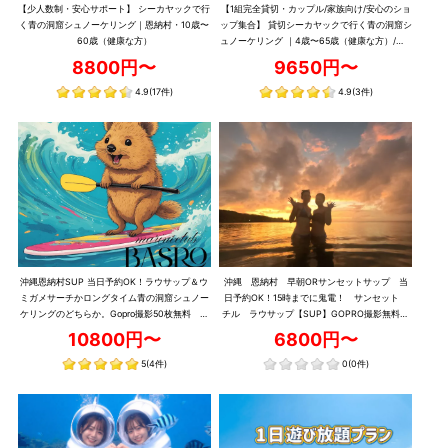
【少人数制・安心サポート】 シーカヤックで行
【1組完全貸切・カップル/家族向け/安心のショ
く青の洞窟シュノーケリング｜恩納村・10歳〜
ップ集合】 貸切シーカヤックで行く青の洞窟シ
60歳（健康な方）
ュノーケリング ｜4歳〜65歳（健康な方）/約3
時間
8800円〜
9650円〜
4.9
(17件)
4.9
(3件)
沖縄恩納村SUP 当日予約OK！ラウサップ＆ウ
沖縄 恩納村 早朝ORサンセットサップ 当
ミガメサーチかロングタイム青の洞窟シュノー
日予約OK！15時までに鬼電！ サンセット
ケリングのどちらか。Gopro撮影50枚無料 ラ
チル ラウサップ【SUP】GOPRO撮影無料！
ウ兄のお店！素潜りできます♪
ラウ兄のお店！
10800円〜
6800円〜
5
(4件)
0
(0件)