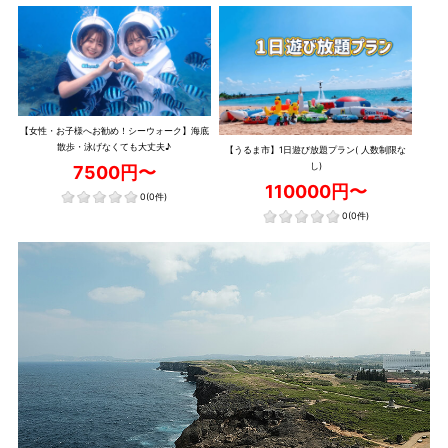
【女性・お子様へお勧め！シーウォーク】海底
散歩・泳げなくても大丈夫♪
【うるま市】1日遊び放題プラン( 人数制限な
し)
7500円〜
110000円〜
0
(0件)
0
(0件)