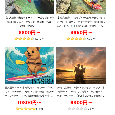
【少人数制・安心サポート】 シーカヤックで行
【1組完全貸切・カップル/家族向け/安心のショ
く青の洞窟シュノーケリング｜恩納村・10歳〜
ップ集合】 貸切シーカヤックで行く青の洞窟シ
60歳（健康な方）
ュノーケリング ｜4歳〜65歳（健康な方）/約3
時間
8800円〜
9650円〜
4.9
(17件)
4.9
(3件)
沖縄恩納村SUP 当日予約OK！ラウサップ＆ウ
沖縄 恩納村 早朝ORサンセットサップ 当
ミガメサーチかロングタイム青の洞窟シュノー
日予約OK！15時までに鬼電！ サンセット
ケリングのどちらか。Gopro撮影50枚無料 ラ
チル ラウサップ【SUP】GOPRO撮影無料！
ウ兄のお店！素潜りできます♪
ラウ兄のお店！
10800円〜
6800円〜
5
(4件)
0
(0件)