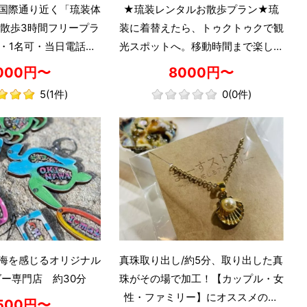
国際通り近く「琉装体
★琉装レンタルお散歩プラン★琉
散歩3時間フリープラ
装に着替えたら、トゥクトゥクで観
・1名可・当日電話申
光スポットへ。移動時間まで楽しめ
びんがた)』ヘアゴムプ
る、新しい琉装体験。
000円〜
8000円〜
ゼント！】
5
(1件)
0
(0件)
海を感じるオリジナル
真珠取り出し/約5分、取り出した真
ー専門店 約30分
珠がその場で加工！【カップル・女
性・ファミリー】にオススメの体
500円〜