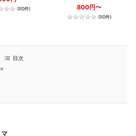
験！身に着けて帰ってOK！
800円〜
0
(0件)
0
(0件)
目次
マ
ラマ