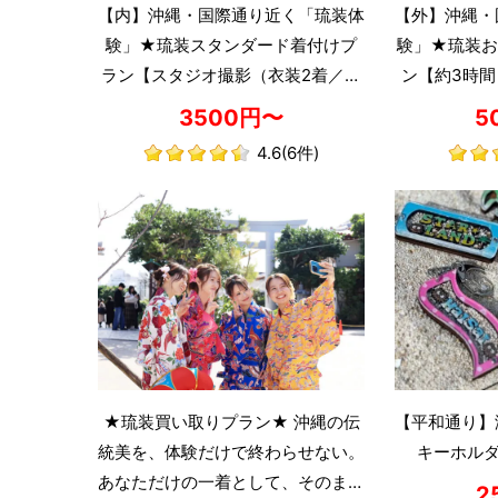
【内】沖縄・国際通り近く「琉装体
【外】沖縄・
験」★琉装スタンダード着付けプ
験」★琉装お
ラン【スタジオ撮影（衣装2着／帯
ン【約3時間
無し／ヘアセット込み）・約30
込可『紅型(
3500円〜
5
分・1名可・当日電話申込可・『紅
レ
4.6
(6件)
型(びんがた)』ヘアゴムプレゼン
ト！】
★琉装買い取りプラン★ 沖縄の伝
【平和通り】
統美を、体験だけで終わらせない。
キーホルダ
あなただけの一着として、そのまま
2