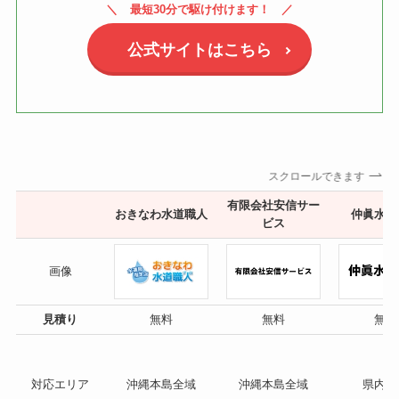
最短30分で駆け付けます！
公式サイトはこちら
スクロールできます
有限会社安信サー
おきなわ水道職人
仲眞水道
ビス
画像
見積り
無料
無料
無料
対応エリア
沖縄本島全域
沖縄本島全域
県内全