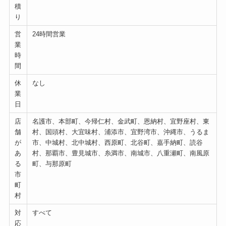
積
り
営
24時間営業
業
時
間
休
なし
業
日
店
名護市、本部町、今帰仁村、金武町、恩納村、宜野座村、東
舗
村、国頭村、大宜味村、浦添市、宜野湾市、沖縄市、うるま
が
市、中城村、北中城村、西原町、北谷町、嘉手納町、読谷
あ
村、那覇市、豊見城市、糸満市、南城市、八重瀬町、南風原
る
町、与那原町
市
町
村
対
すべて
応