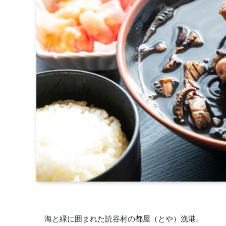
海と緑に囲まれた読谷村の都屋（とや）漁港。