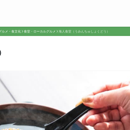
グルメ・食文化
食堂・ローカルグルメ
海人食堂（うみんちゅしょくどう）
）