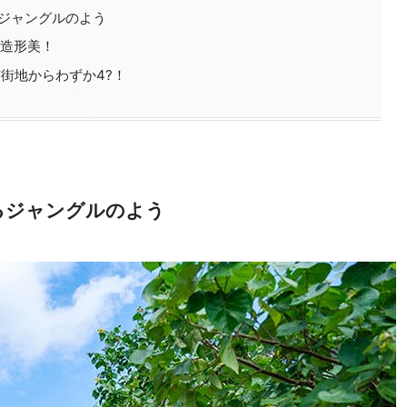
るジャングルのよう
す造形美！
街地からわずか4?！
るジャングルのよう