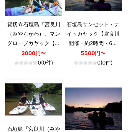
貸切☆石垣島『宮良川
石垣島サンセット・ナ
（みやらがわ）』マン
イトカヤック【宮良川
グローブカヤック【宮
開催・約2時間・6歳
良川開催・約2時間・0
～・記念写真付き（デ
2000円〜
5500円〜
歳～・記念写真付き
ータ）・送迎なし】
0
(0件)
0
(0件)
（データ）・送迎あ
り】
石垣島『宮良川（みや