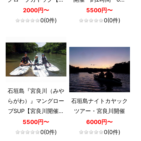
良川開催・約2時間・0
～・記念写真付き（デ
2000円〜
5500円〜
歳～・記念写真付き
ータ）・送迎なし】
0
(0件)
0
(0件)
（データ）・送迎あ
り】
石垣島『宮良川（みや
らがわ）』マングロー
石垣島ナイトカヤック
ブSUP【宮良川開催・
ツアー・宮良川開催
約2時間半・10歳～・1
5500円〜
6000円〜
組限定・ガイド貸切・
0
(0件)
0
(0件)