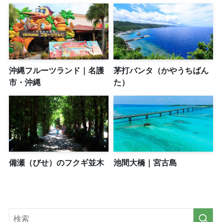
沖縄フルーツランド｜名護
茅打バンタ（かやうちばん
市・沖縄
た）
備瀬（びせ）のフクギ並木
池間大橋｜宮古島