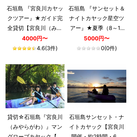
石垣島 『宮良川カヤッ
石垣島 『サンセット＆
クツアー』★ガイド完
ナイトカヤック星空ツ
全貸切【宮良川（みや
アー』★夏季（8～10
ら）開催・約2時間半・
月開催）限定【宮良川
4000円〜
5000円〜
0歳以上・1名可・島内
（みやら）開催・約2時
4.6
(3件)
0
(0件)
送迎可】
間半・0歳以上・1名
可・島内送迎可】
貸切☆石垣島『宮良川
石垣島サンセット・ナ
（みやらがわ）』マン
イトカヤック【宮良川
グローブカヤック【宮
開催・約2時間・6歳