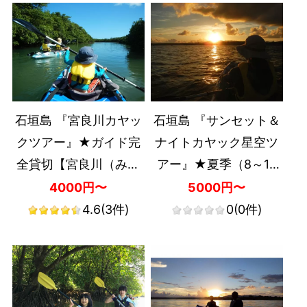
石垣島 『宮良川カヤッ
石垣島 『サンセット＆
クツアー』★ガイド完
ナイトカヤック星空ツ
全貸切【宮良川（みや
アー』★夏季（8～10
ら）開催・約2時間半・
月開催）限定【宮良川
4000円〜
5000円〜
0歳以上・1名可・島内
（みやら）開催・約2時
4.6
(3件)
0
(0件)
送迎可】
間半・0歳以上・1名
可・島内送迎可】