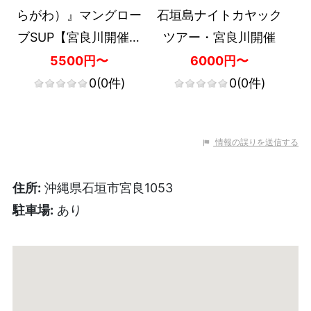
らがわ）』マングロー
石垣島ナイトカヤック
ブSUP【宮良川開催・
ツアー・宮良川開催
約2時間半・10歳～・1
5500円〜
6000円〜
組限定・ガイド貸切・
0
(0件)
0
(0件)
記念写真付き（デー
タ）・送迎なし】
情報の誤りを送信する
住所:
沖縄県石垣市宮良1053
駐車場:
あり