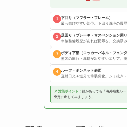
下回り（マフラー・フレーム）
1
最も錆びやすい部位。下回り洗浄の履
足回り（ブレーキ・サスペンション周
2
車検整備履歴があれば提示を。交換済
ボディ下部（ロッカーパネル・フェン
3
塗装の膨れ・赤錆が出やすいエリア。
ルーフ・ボンネット表面
4
直射日光＋塩分で塗装劣化。シミ抜き
📌 対策ポイント：
錆があっても「海外輸出ルー
査定に出してみましょう。