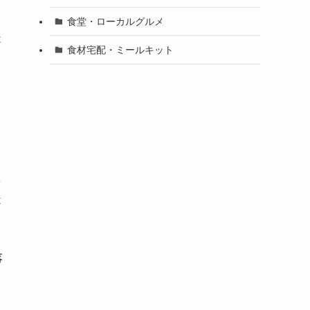
食堂・ローカルグルメ
は
食材宅配・ミールキット
多
は
落