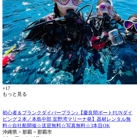
+17
もっと見る
初心者＆ブランクダイバープラン♪【慶良間ボートFUNダイ
ビング２本／本島中部 宜野湾マリーナ発】器材レンタル無
料☆自社船開催☆送迎無料☆写真無料☆3本目OK
沖縄県 > 那覇 > 那覇市