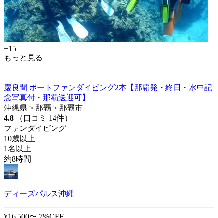
+15
もっと見る
慶良間 ボートファンダイビング2本【那覇発・終日・水中記
念写真付・那覇送迎可】
沖縄県 > 那覇 > 那覇市
4.8
（口コミ 14件）
ファンダイビング
10歳以上
1名以上
約8時間
ディーズパルス沖縄
¥16,500〜
7%OFF