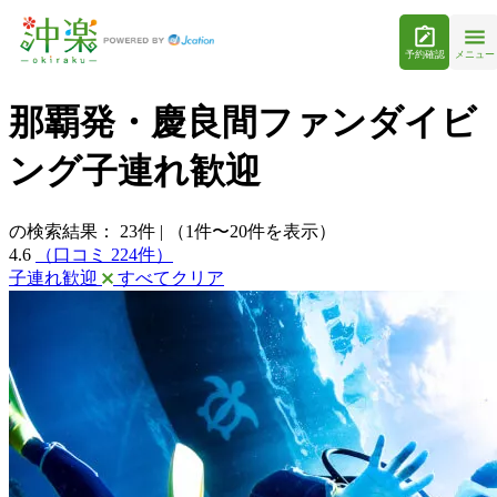
予約確認
メニュー
那覇発・慶良間ファンダイビ
ング子連れ歓迎
の検索結果：
23
件
|
（1件〜20件を表示）
4.6
（口コミ 224件）
子連れ歓迎
すべてクリア