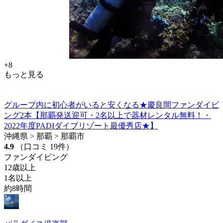
+8
もっと見る
グループ内に初心者がいると安くなる★慶良間ファンダイビ
ング2本【那覇発送迎可・2名以上で器材レンタル無料！・
2022年度PADIダイブリゾート最優秀店★】
沖縄県 > 那覇 > 那覇市
4.9
（口コミ 19件）
ファンダイビング
12歳以上
1名以上
約8時間