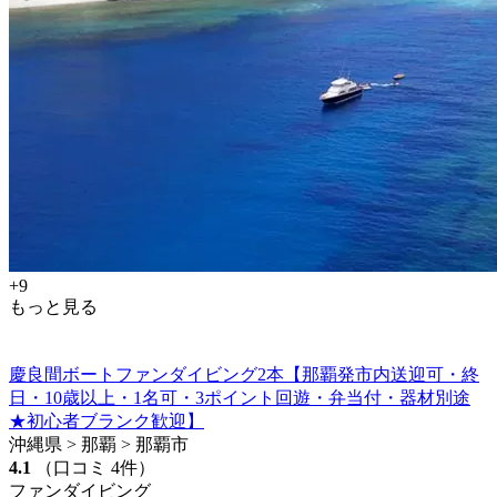
+9
もっと見る
慶良間ボートファンダイビング2本【那覇発市内送迎可・終
日・10歳以上・1名可・3ポイント回遊・弁当付・器材別途
★初心者ブランク歓迎】
沖縄県 > 那覇 > 那覇市
4.1
（口コミ 4件）
ファンダイビング