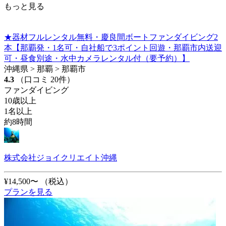
もっと見る
★器材フルレンタル無料・慶良間ボートファンダイビング2
本【那覇発・1名可・自社船で3ポイント回遊・那覇市内送迎
可・昼食別途・水中カメラレンタル付（要予約）】
沖縄県 > 那覇 > 那覇市
4.3
（口コミ 20件）
ファンダイビング
10歳以上
1名以上
約8時間
株式会社ジョイクリエイト沖縄
¥14,500〜
（税込）
プランを見る