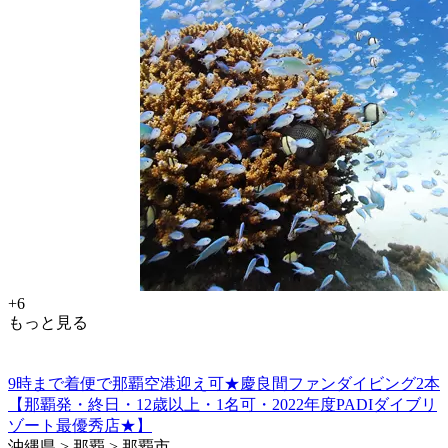
+6
もっと見る
9時まで着便で那覇空港迎え可★慶良間ファンダイビング2本
【那覇発・終日・12歳以上・1名可・2022年度PADIダイブリ
ゾート最優秀店★】
沖縄県 > 那覇 > 那覇市