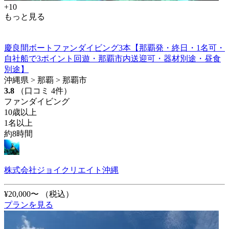
+10
もっと見る
慶良間ボートファンダイビング3本【那覇発・終日・1名可・
自社船で3ポイント回遊・那覇市内送迎可・器材別途・昼食
別途】
沖縄県 > 那覇 > 那覇市
3.8
（口コミ 4件）
ファンダイビング
10歳以上
1名以上
約8時間
株式会社ジョイクリエイト沖縄
¥20,000〜
（税込）
プランを見る