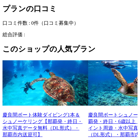
プランの口コミ
口コミ件数 :
0件
（口コミ募集中）
総合評価 :
このショップの人気プラン
慶良間ボート体験ダイビング1本＆
慶良間ボートシュノー
シュノーケリング【那覇発・終日・
覇発・終日・6歳以上・
水中写真データ無料（DL形式）・
イント周遊・水中写真
那覇市内送迎可】
（DL形式）・那覇市