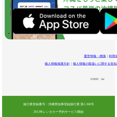
運営情報・標識
利用
個人情報保護方針
個人情報の取扱いに関する告知
©SEEC . Inc
旅行業登録番号：沖縄県知事登録旅行業 第2-368号
2013年レンタカー予約サービス開始