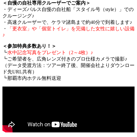
＜自慢の自社専用クルーザーでご案内＞
・ディーズパルス自慢の自社船「スタイル号（style）」での
クルージング♪
・高速クルーザーで、ケラマ諸島まで約40分で到着します♪
・
「更衣室」や「個室トイレ」を完備した女性に嬉しい設備
♪
＜参加特典多数あり！＞
┗
水中記念写真をプレゼント（2～4枚）♪
┗ご希望者を、広角レンズ付きのプロ仕様カメラで撮影♪
（データ受渡方法：ツアー終了後、開催会社よりダウンロー
ド先URL共有）
┗那覇市内ホテル無料送迎