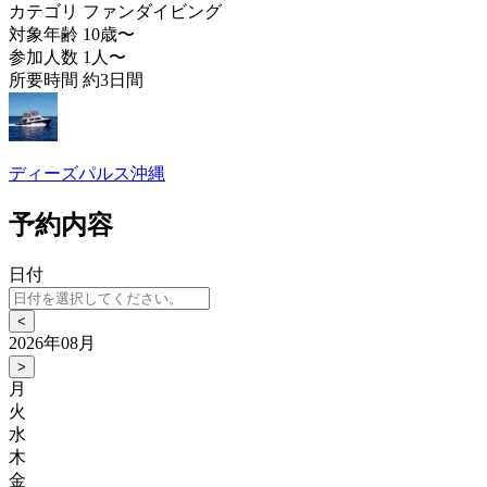
カテゴリ
ファンダイビング
対象年齢
10歳〜
参加人数
1人〜
所要時間
約3日間
ディーズパルス沖縄
予約内容
日付
<
2026年08月
>
月
火
水
木
金