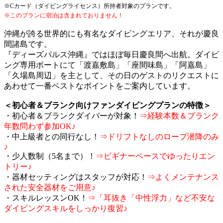
※Cカード（ダイビングライセンス）所持者対象のプランです。
※このプランに宿泊は含まれておりません！
沖縄が誇る世界的にも有名なダイビングエリア、それが慶良
間諸島です。
『ディーズパルス沖縄』ではほぼ毎日慶良間へ出航。ダイビ
ング専用ボートにて「渡嘉敷島」「座間味島」「阿嘉島」
「久場島周辺」を主として、その日のゲストのリクエストに
あわせて一番ベストなポイントをご案内しています。
＜初心者＆ブランク向けファンダイビングプランの特徴＞
・初心者＆ブランクダイバーが対象！
⇒経験本数＆ブランク
年数問わず参加OK♪
・中上級者との同行なし！
⇒ドリフトなしのロープ潜降のみ
♪
・少人数制（5名まで）！
⇒ビギナーペースでゆったりエン
トリー♪
・器材セッティングはスタッフが対応！
⇒よくメンテナンス
された安全器材をご用意♪
・スキルレッスンOK！
⇒「耳抜き「中性浮力」など不安な
ダイビングスキルをしっかり復習♪