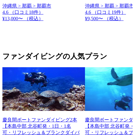
沖縄県 > 那覇 > 那覇市
沖縄県 > 那覇 > 那覇市
4.6
（口コミ18件）
4.6
（口コミ19件）
¥13,000〜
（税込）
¥9,500〜
（税込）
ファンダイビングの人気プラン
慶良間ボートファンダイビング2本
慶良間ボートファンダ
【本島中部 北谷町発・1日・1名
【本島中部 北谷町発・
可・リフレッシュ＆ブランクダイバ
可・リフレッシュ＆ブ