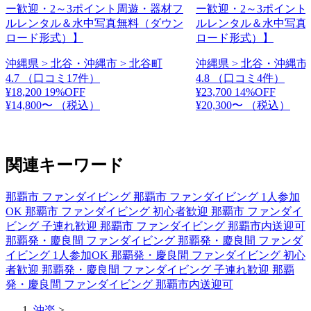
ー歓迎・2～3ポイント周遊・器材フ
ー歓迎・2～3ポイント
ルレンタル＆水中写真無料（ダウン
ルレンタル＆水中写真
ロード形式）】
ロード形式）】
沖縄県 > 北谷・沖縄市 > 北谷町
沖縄県 > 北谷・沖縄市 
4.7
（口コミ17件）
4.8
（口コミ4件）
¥18,200
19%OFF
¥23,700
14%OFF
¥14,800〜
（税込）
¥20,300〜
（税込）
関連キーワード
那覇市 ファンダイビング
那覇市 ファンダイビング 1人参加
OK
那覇市 ファンダイビング 初心者歓迎
那覇市 ファンダイ
ビング 子連れ歓迎
那覇市 ファンダイビング 那覇市内送迎可
那覇発・慶良間 ファンダイビング
那覇発・慶良間 ファンダ
イビング 1人参加OK
那覇発・慶良間 ファンダイビング 初心
者歓迎
那覇発・慶良間 ファンダイビング 子連れ歓迎
那覇
発・慶良間 ファンダイビング 那覇市内送迎可
沖楽
>