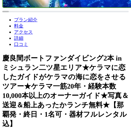
プラン紹介
料金
アクセス
詳細
口コミ
慶良間ボートファンダイビング2本 in
ミシュラン二ツ星エリア★ケラマに恋
したガイドがケラマの海に恋をさせる
ツアー★ケラマ一筋20年・経験本数
10,000本以上のオーナーガイド★写真＆
送迎＆船上あったかランチ無料★【那
覇発・終日・1名可・器材フルレンタル
込】