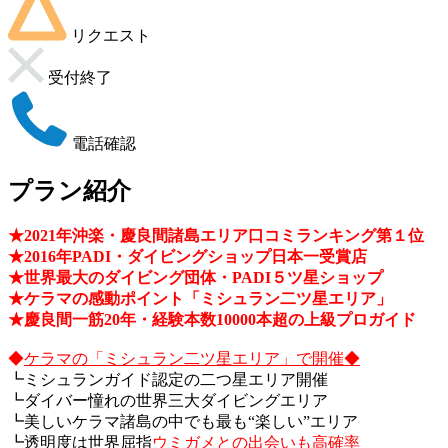
リクエスト
受付終了
電話確認
プラン紹介
★2021年沖楽・慶良間諸島エリア口コミランキング第１位
★2016年PADI・ダイビングショップ日本一受賞店
★世界最大のダイビング団体・PADI５ツ星ショップ
★ケラマの感動ポイント「ミシュラン二ツ星エリア」
★慶良間一筋20年・経験本数10000本超の上級プロガイド
◆
ケラマの「ミシュラン二ツ星エリア」で開催◆
┗ミシュランガイド認定の二つ星エリア開催
┗ダイバー憧れの世界三大ダイビングエリア
┗美しいケラマ諸島の中でも最も“楽しい”エリア
┗透明度は世界屈指
ウミガメとの出会いも高確率