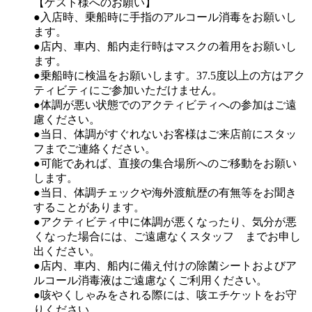
【ゲスト様へのお願い】
●入店時、乗船時に手指のアルコール消毒をお願いし
ます。
●店内、車内、船内走行時はマスクの着用をお願いし
ます。
●乗船時に検温をお願いします。37.5度以上の方はアク
ティビティにご参加いただけません。
●体調が悪い状態でのアクティビティへの参加はご遠
慮ください。
●当日、体調がすぐれないお客様はご来店前にスタッ
フまでご連絡ください。
●可能であれば、直接の集合場所へのご移動をお願い
します。
●当日、体調チェックや海外渡航歴の有無等をお聞き
することがあります。
●アクティビティ中に体調が悪くなったり、気分が悪
くなった場合には、ご遠慮なくスタッフ までお申し
出ください。
●店内、車内、船内に備え付けの除菌シートおよびア
ルコール消毒液はご遠慮なくご利用ください。
●咳やくしゃみをされる際には、咳エチケットをお守
りください。