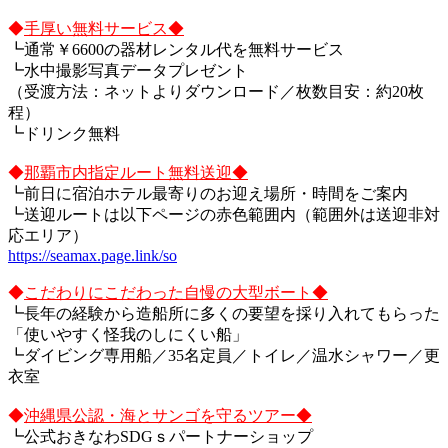
◆
手厚い無料サービス◆
┗通常￥6600の器材レンタル代を無料サービス
┗水中撮影写真データプレゼント
（受渡方法：ネットよりダウンロード／枚数目安：約20枚
程）
┗ドリンク無料
◆
那覇市内指定ルート無料送迎◆
┗前日に宿泊ホテル最寄りのお迎え場所・時間をご案内
┗送迎ルートは以下ページの赤色範囲内（範囲外は送迎非対
応エリア）
https://seamax.page.link/so
◆
こだわりにこだわった自慢の大型ボート◆
┗長年の経験から造船所に多くの要望を採り入れてもらった
「使いやすく怪我のしにくい船」
┗ダイビング専用船／35名定員／トイレ／温水シャワー／更
衣室
◆
沖縄県公認・海とサンゴを守るツアー◆
┗公式おきなわSDGｓパートナーショップ