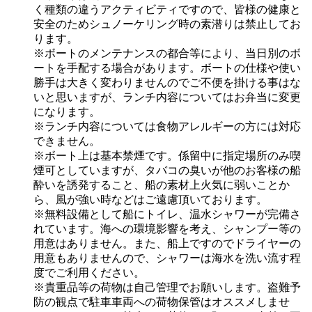
く種類の違うアクティビティですので、皆様の健康と
安全のためシュノーケリング時の素潜りは禁止してお
ります。
※ボートのメンテナンスの都合等により、当日別のボ
ートを手配する場合があります。ボートの仕様や使い
勝手は大きく変わりませんのでご不便を掛ける事はな
いと思いますが、ランチ内容についてはお弁当に変更
になります。
※ランチ内容については食物アレルギーの方には対応
できません。
※ボート上は基本禁煙です。係留中に指定場所のみ喫
煙可としていますが、タバコの臭いが他のお客様の船
酔いを誘発すること、船の素材上火気に弱いことか
ら、風が強い時などはご遠慮頂いております。
※無料設備として船にトイレ、温水シャワーが完備さ
れています。海への環境影響を考え、シャンプー等の
用意はありません。また、船上ですのでドライヤーの
用意もありませんので、シャワーは海水を洗い流す程
度でご利用ください。
※貴重品等の荷物は自己管理でお願いします。盗難予
防の観点で駐車車両への荷物保管はオススメしませ