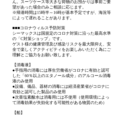
ん。スーツケース等大きな荷物のお預かりは事前ご要
望があった場合のみご相談に応じます。
※帰港時間は15時半～16時が基本予定ですが、海況等
によって遅れることがあります。
■■■コロナウィルス予防対策
シーマックスは国規定のコロナ対策に沿った最高水準
の「C対策ショップ」です。
ゲスト様の健康管理及び感染リスクを最大限抑え、安
全で楽しくアクティビティをお楽しみいただく為にご
理解とご協力をお願い致します。
【消毒液】
●手指用の消毒には厚生労働省がコロナに有効と認可
した「60％以上のエタノール成分」のアルコール消毒
液のみ使用
●設備、備品、器材の消毒には経済産業省がコロナに
有効と認可した製品のみ使用
●次亜塩素酸水は消毒用には不使用（使用環境によっ
て消毒効果が失効化する可能性がある物質のため）
【船】