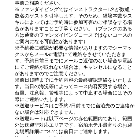
事前ご相談ください。
※ファンダイビングではインストラクター1名が数組・
数名のゲストを引率します。そのため、経験本数やス
キルによってはご予約時に参加可否のご相談をする場
合がありますことご了承ください。（ブランクのある
方は通常のファンダイビングコースではないコースの
ご案内になる可能性があります）
※予約後に確認が必要な情報がありますのでシーマッ
クスからメールor電話にて連絡をさせていただきま
す。予約日前日までにメールご返信のない場合や電話
にてご連絡が取れない場合は、キャンセルになること
がありますのでご注意ください。
※前日19時までに予約内容の最終確認連絡をいたしま
す。当日の海況等によってコース内容変更する場合、
台風、注意報、警報等によって中止する場合にはその
際にご連絡いたします。
※送迎サービスはご予約2日前までに宿泊先のご連絡が
ない場合は対応できません。
※送迎ルートは以下ページの赤色範囲内であり、範囲
外は送迎非対応エリアです。宿泊ホテル最寄りのお迎
え場所詳細については前日にご連絡します。