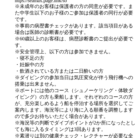
https://seamax.page.link/so
※未成年のお客様は保護者の方の同意が必要です。ま
た中学生以下のお子様のご参加は保護者の同行が必要
です。
※事前の病歴書チェックがあります。該当項目がある
場合は医師の診断書が必要です。
※60歳以上のお客様は、病歴診断書のご提出が必要で
す。
※安全管理上、以下の方は参加できません。
・寝不足の方
・妊娠中の方
・飲酒されている方または二日酔いの方
※ダイビングの参加当日は気圧変化が伴う飛行機への
搭乗は出来ません。
※ボートには他のコース（シュノーケリング・体験ダ
イビング）の方も乗船します。それぞれのコースの方
が、充分楽しめるよう船を停泊する場所を選択してご
案内します。海況等により海に入る順番を調整します
ので多少お待ちいただく場合があります。
※海況等の判断でダイブポイントが2か所になったとし
ても海に入るタイミングは3回あります。
※素潜りは別の健康チェック・レクチャーが必要な全