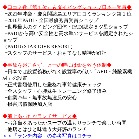
◆
口コミ数『第１位』＆ダイビングショップ日本一受賞◆
┗2021年沖楽・慶良間諸島エリア口コミランキング第１位
┗2016年PADI・全国最優秀賞受賞ショップ
┗世界最大のダイビング団体・PADI認定５ツ星ショップ
┗PADIから高い安全性と高水準のサービスを認定されたシ
ョップ
（PADI５STAR DIVE RESORT）
┗スタッフのサービス・おもてなし精神が好評
◆
事故を起こさず、万一の時には命を救う体制◆
┗日本では設置義務がなく設置率の低い「AED・純酸素機
材」の設置
┗正式書類使用した厳格な事前健康チェック
┗全スタッフ・心肺蘇生トレーニング修了済み
┗創業25年・無事故無違反の安心
┗損害賠償保険加入店
◆
船上あったかランチサービス◆
┗お弁当＆あったかスープの温もりランチで楽しい時間
┗他店とはひと味違う大好評のランチ
＞＞「ランチ内容」の参考写真はコチラ