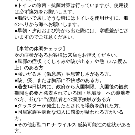
●トイレの除菌・抗菌対策は行っていますが、使用後
は必ず換気をお願いします。
●船酔いで戻しそうな時にはトイレを使用せずに、船
のへりから海へお願いします。
●早朝・夕刻および海から出た際には、寒暖差がござ
いますのでご注意ください。
【事前の体調チェック】
次の症状があるお客様は来店をお控えください。
●風邪の症状（くしゃみや咳が出る）や熱（37,5度以
上）のある方
●強いだるさ（倦怠感）や息苦しさがある方。
●咳、痰、または胸部に不快感のある方。
●過去14日以内に、政府から入国制限、入国後の観察
期間を必要と発表されている国・地域等 への渡航者
の方、並びに当渡航者との濃厚接触がある方
●クラスターが発生したとされる場所を訪れた方。
●同居家族や身近な知人に感染が疑われる方がいる
方。
●その他新型コロナ ウイルス 感染可能性の症状がある
方。