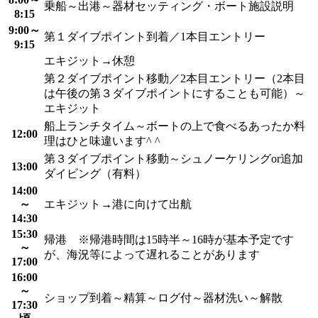
乗船～出港～器材セッティング・ボート施設説明
8:15
9:00～
第１ダイブポイント到着／1本目エントリー
9:15
エキジット→休憩
第２ダイブポイント移動／2本目エントリー（2本目
は午後の第３ダイブポイントにすることも可能）～
エキジット
船上ランチタイム～ボートの上で食べるあったか料
12:00
理はひと味違います^ ^
第３ダイブポイント移動～シュノーケリングor追加
13:00
ダイビング（有料）
14:00
～
エキジット→港に向けて出航
14:30
15:30
帰港 ※帰港時間は15時半～16時が基本予定です
～
が、海況等によって遅れることがあります
17:00
16:00
～
ショップ到着～精算～ログ付～器材洗い～解散
17:30