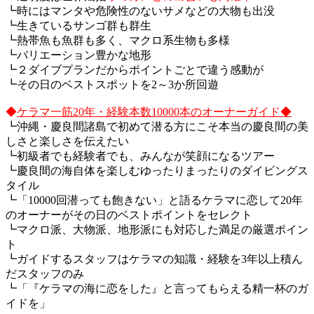
┗時にはマンタや危険性のないサメなどの大物も出没
┗生きているサンゴ群も群生
┗熱帯魚も魚群も多く、マクロ系生物も多様
┗バリエーション豊かな地形
┗２ダイブプランだからポイントごとで違う感動が
┗その日のベストスポットを2～3か所回遊
◆
ケラマ一筋20年・経験本数10000本のオーナーガイド◆
┗沖縄・慶良間諸島で初めて潜る方にこそ本当の慶良間の美
しさと楽しさを伝えたい
┗初級者でも経験者でも、みんなが笑顔になるツアー
┗慶良間の海自体を楽しむゆったりまったりのダイビングス
タイル
┗「10000回潜っても飽きない」と語るケラマに恋して20年
のオーナーがその日のベストポイントをセレクト
┗マクロ派、大物派、地形派にも対応した満足の厳選ポイン
ト
┗ガイドするスタッフはケラマの知識・経験を3年以上積ん
だスタッフのみ
┗「『ケラマの海に恋をした』と言ってもらえる精一杯のガ
イドを」