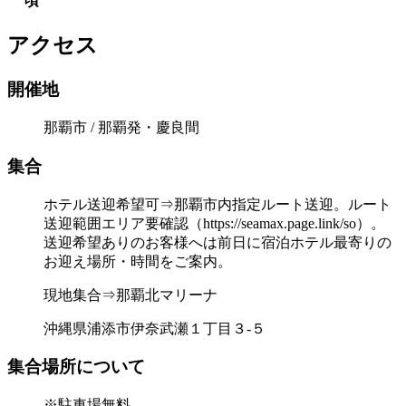
頃
アクセス
開催地
那覇市 / 那覇発・慶良間
集合
ホテル送迎希望可⇒那覇市内指定ルート送迎。ルート
送迎範囲エリア要確認（https://seamax.page.link/so）。
送迎希望ありのお客様へは前日に宿泊ホテル最寄りの
お迎え場所・時間をご案内。
現地集合⇒那覇北マリーナ
沖縄県浦添市伊奈武瀬１丁目３-５
集合場所について
※駐車場無料