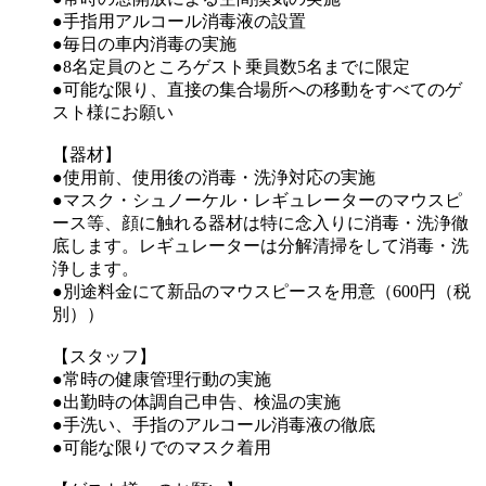
●手指用アルコール消毒液の設置
●毎日の車内消毒の実施
●8名定員のところゲスト乗員数5名までに限定
●可能な限り、直接の集合場所への移動をすべてのゲ
スト様にお願い
【器材】
●使用前、使用後の消毒・洗浄対応の実施
●マスク・シュノーケル・レギュレーターのマウスピ
ース等、顔に触れる器材は特に念入りに消毒・洗浄徹
底します。レギュレーターは分解清掃をして消毒・洗
浄します。
●別途料金にて新品のマウスピースを用意（600円（税
別））
【スタッフ】
●常時の健康管理行動の実施
●出勤時の体調自己申告、検温の実施
●手洗い、手指のアルコール消毒液の徹底
●可能な限りでのマスク着用