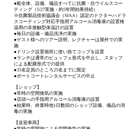
●船全体、設備、備品すべてに抗菌・抗ウイルスコー
ティング（5/27実施・約5年間効果持続）
※抗菌製品技術協議会（SIAA）認定のドクターハドラ
スコーティング対応手指用アルコール消毒液の設置検
温用の非接触型体温計の設置
●毎日の設備・備品洗浄の実施
●ゲスト様へのツアー説明、レクチャーは屋外での実
施
●ドリンク設置個所に使い捨てコップを設置
●ランチは通常のビュッフェ形式を中止し、スタッフ
による配膳形式での提供
●35名定員のところ25名までに限定
●ボートコートレンタルサービスの中止
【ショップ】
●常時の空間換気の実施
●店頭への手指用アルコール消毒液の設置
●始業時、終業時他1日数回のショップ設備、備品の消
毒の実施
【送迎車両】
●常時の窓開放による空間換気の実施