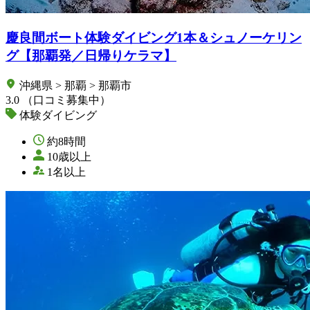
慶良間ボート体験ダイビング1本＆シュノーケリン
グ【那覇発／日帰りケラマ】
沖縄県 > 那覇 > 那覇市
3.0
（口コミ募集中）
体験ダイビング
約8時間
10歳以上
1名以上