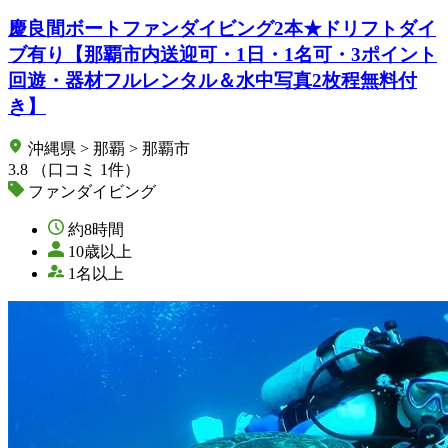
慶良間ボートファンダイビング2本★ドリフトダイ
ブ有り【那覇市内送迎可・1日・1名可・3ポイント
回遊・器材フルレンタル＆水中写真2枚程無料付
き】
沖縄県 > 那覇 > 那覇市
3.8
（口コミ 1件）
ファンダイビング
約8時間
10歳以上
1名以上