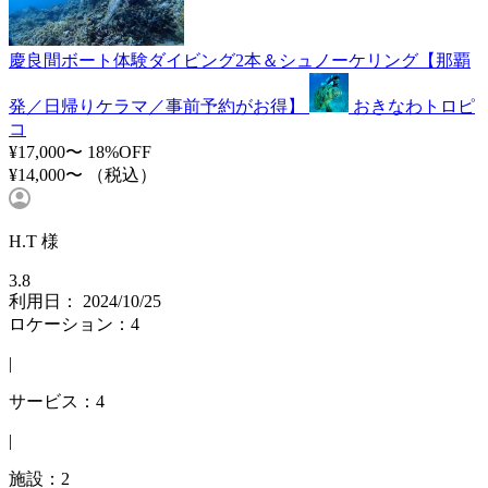
慶良間ボート体験ダイビング2本＆シュノーケリング【那覇
発／日帰りケラマ／事前予約がお得】
おきなわトロピ
コ
¥17,000〜
18%OFF
¥14,000〜
（税込）
H.T 様
3.8
利用日： 2024/10/25
ロケーション：4
|
サービス：4
|
施設：2