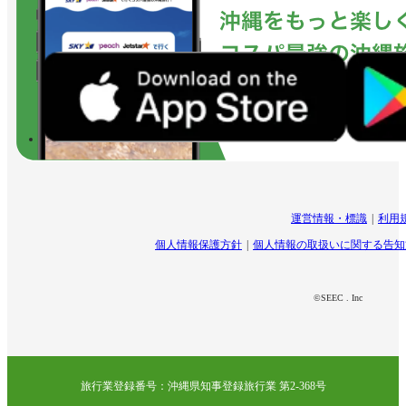
運営情報・標識
利用
個人情報保護方針
個人情報の取扱いに関する告知
©SEEC . Inc
旅行業登録番号：沖縄県知事登録旅行業 第2-368号