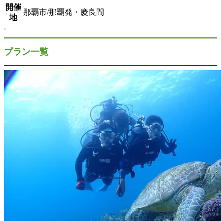
開催
那覇市/那覇発・慶良間
地
プラン一覧