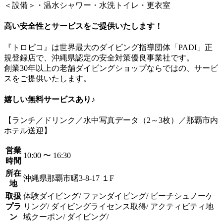
＜設備＞・温水シャワー・水洗トイレ・更衣室
高い安全性とサービスをご提供いたします！
『トロピコ』は世界最大のダイビング指導団体「PADI」正
規登録店で、沖縄県認定の安全対策優良事業社です。
創業30年以上の老舗ダイビングショップならではの、サービ
スをご提供いたします。
嬉しい無料サービスあり♪
【ランチ／ドリンク／水中写真データ（2～3枚）／那覇市内
ホテル送迎】
営業
10:00 〜 16:30
時間
所在
沖縄県那覇市曙3-8-17 １F
地
取扱
体験ダイビング/ ファンダイビング/ ビーチシュノーケ
プラ
リング/ ダイビングライセンス取得/ アクティビティ地
ン
域クーポン/ ダイビング/