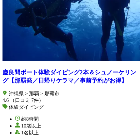
慶良間ボート体験ダイビング2本＆シュノーケリン
グ【那覇発／日帰りケラマ／事前予約がお得】
沖縄県 > 那覇 > 那覇市
4.6
（口コミ 7件）
体験ダイビング
約8時間
10歳以上
1名以上