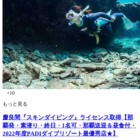
+10
もっと見る
慶良間『スキンダイビング』ライセンス取得【那
覇発・素潜り・終日・1名可・那覇送迎＆昼食付・
2022年度PADIダイブリゾート最優秀店★】