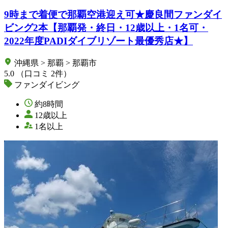
9時まで着便で那覇空港迎え可★慶良間ファンダイ
ビング2本【那覇発・終日・12歳以上・1名可・
2022年度PADIダイブリゾート最優秀店★】
沖縄県 > 那覇 > 那覇市
5.0
（口コミ 2件）
ファンダイビング
約8時間
12歳以上
1名以上