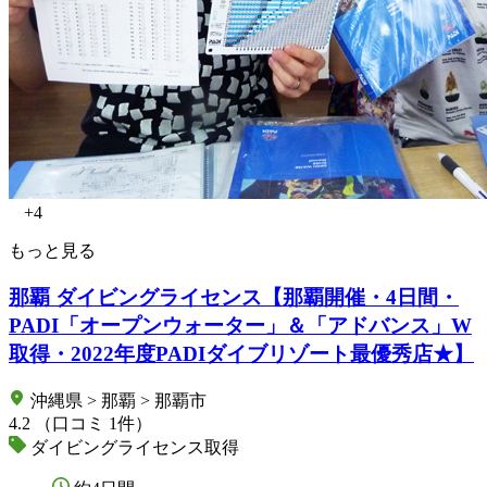
+4
もっと見る
那覇 ダイビングライセンス【那覇開催・4日間・
PADI「オープンウォーター」＆「アドバンス」W
取得・2022年度PADIダイブリゾート最優秀店★】
沖縄県 > 那覇 > 那覇市
4.2
（口コミ 1件）
ダイビングライセンス取得