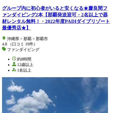
グループ内に初心者がいると安くなる★慶良間フ
ァンダイビング2本【那覇発送迎可・2名以上で器
材レンタル無料！・2022年度PADIダイブリゾート
最優秀店★】
沖縄県 > 那覇 > 那覇市
4.8
（口コミ 19件）
ファンダイビング
約8時間
12歳以上
1名以上