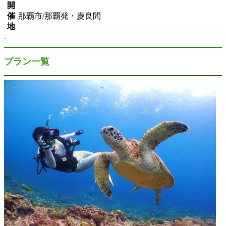
開
催
那覇市/那覇発・慶良間
地
プラン一覧