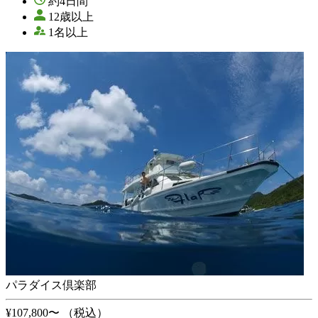
約4日間
12歳以上
1名以上
パラダイス倶楽部
¥107,800〜
（税込）