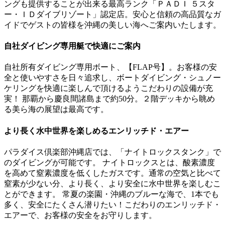
ングも提供することが出来る最高ランク「ＰＡＤＩ ５スタ
ー・ＩＤダイブリゾート」認定店。安心と信頼の高品質なガ
イドでゲストの皆様を沖縄の美しい海へご案内いたします。
自社ダイビング専用艇で快適にご案内
自社所有ダイビング専用ボート、【FLAP号】。お客様の安
全と使いやすさを日々追求し、ボートダイビング・シュノー
ケリングを快適に楽しんで頂けるようこだわりの設備が充
実！ 那覇から慶良間諸島まで約50分。２階デッキから眺め
る美ら海の展望は最高です。
より長く水中世界を楽しめるエンリッチド・エアー
パラダイス倶楽部沖縄店では、「ナイトロックスタンク」で
のダイビングが可能です。 ナイトロックスとは、酸素濃度
を高めて窒素濃度を低くしたガスです。通常の空気と比べて
窒素が少ない分、より長く、より安全に水中世界を楽しむこ
とができます。 常夏の楽園・沖縄のブルーな海で、1本でも
多く、安全にたくさん潜りたい！こだわりのエンリッチド・
エアーで、お客様の安全をお守りします。