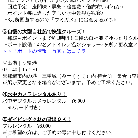
┗1日プランでしか行けない人気3ポイント回遊♪
（回遊予定：座間味・黒島・渡嘉敷・儀志布いずれか）
┗ポイント毎に違った美しい水中景観を観察♪
┗3カ所回遊するので『ウミガメ』に出会えるかも♪
③
自慢の大型自社船で快適クルーズ！
┗那覇～ポイントまで約1時間！自慢の自社船でゆったりクル
┗ボート設備：42名／トイレ／温水シャワー2ヶ所／更衣室／
＞＞「ボートの情報・写真」はコチラ
▽出港｜▽帰港
07：40｜15：30
※那覇市内の港「三重城（みーぐすく）内 待合所」集合（空
※船が変更となる場合がございます。予めご了承ください。
④
水中カメラレンタルあり！
水中デジタルカメラレンタル ¥6,000
（SDカード付き）
⑤
ダイビング器材の貸出ＯＫ！
フルレンタル ¥6,000
※ご希望の方は、ご予約の際に申し付けください。