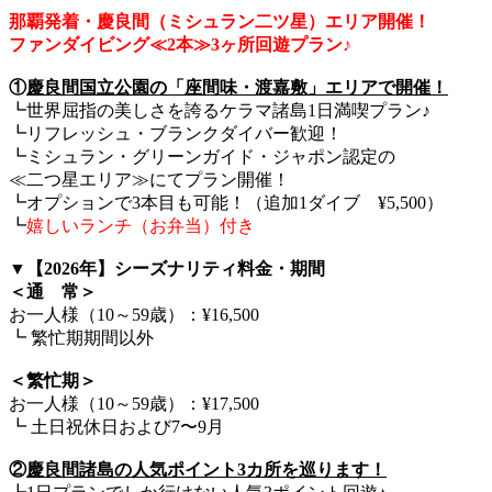
那覇発着・慶良間（ミシュラン二ツ星）エリア開催！
ファンダイビング≪2本≫3ヶ所回遊プラン♪
①
慶良間国立公園の「座間味・渡嘉敷」エリアで開催！
┗世界屈指の美しさを誇るケラマ諸島1日満喫プラン♪
┗リフレッシュ・ブランクダイバー歓迎！
┗ミシュラン・グリーンガイド・ジャポン認定の
≪二つ星エリア≫にてプラン開催！
┗オプションで3本目も可能！（追加1ダイブ ¥5,500）
┗
嬉しいランチ（お弁当）付き
▼【2026年】シーズナリティ料金・期間
＜通 常＞
お一人様（10～59歳）：¥16,500
┗ 繁忙期期間以外
＜繁忙期＞
お一人様（10～59歳）：¥17,500
┗ 土日祝休日および7〜9月
②
慶良間諸島の人気ポイント3カ所を巡ります！