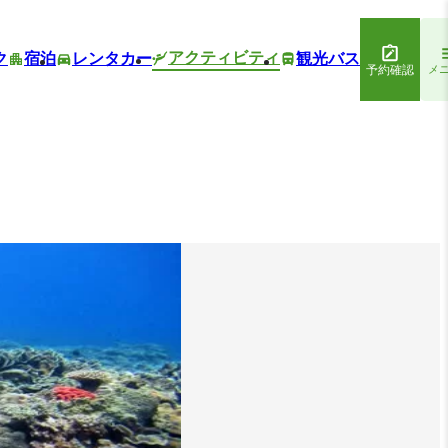
アクティビティ
ク
宿泊
レンタカー
観光バス
予約確認
メ