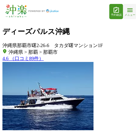
予約確認
メニュー
ディーズパルス沖縄
沖縄県那覇市曙2-26-6 タカダ曙マンション1F
沖縄県 > 那覇 > 那覇市
4.6
（口コミ89件）