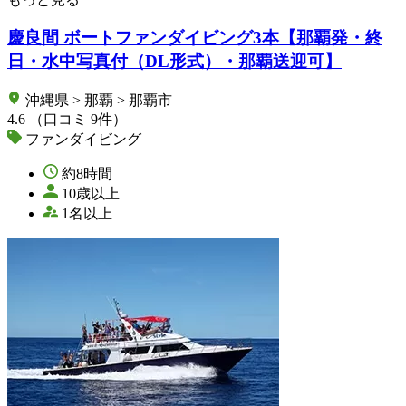
慶良間 ボートファンダイビング3本【那覇発・終
日・水中写真付（DL形式）・那覇送迎可】
沖縄県 > 那覇 > 那覇市
4.6
（口コミ 9件）
ファンダイビング
約8時間
10歳以上
1名以上