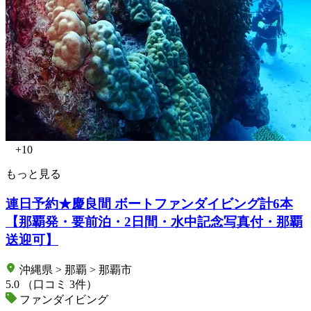
+10
もっと見る
連日予約★慶良間 ボートファンダイビング計6本
【那覇発・要前泊・2日間・水中記念写真付・那覇
送迎可】
沖縄県 > 那覇 > 那覇市
5.0
（口コミ 3件）
ファンダイビング