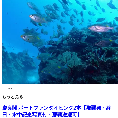
+15
もっと見る
慶良間 ボートファンダイビング2本【那覇発・終
日・水中記念写真付・那覇送迎可】