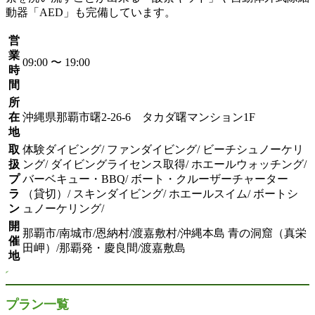
動器「AED」も完備しています。
営
業
09:00 〜 19:00
時
間
所
在
沖縄県那覇市曙2-26-6 タカダ曙マンション1F
地
取
体験ダイビング/ ファンダイビング/ ビーチシュノーケリ
扱
ング/ ダイビングライセンス取得/ ホエールウォッチング/
プ
バーベキュー・BBQ/ ボート・クルーザーチャーター
ラ
（貸切）/ スキンダイビング/ ホエールスイム/ ボートシ
ン
ュノーケリング/
開
那覇市/南城市/恩納村/渡嘉敷村/沖縄本島 青の洞窟（真栄
催
田岬）/那覇発・慶良間/渡嘉敷島
地
プラン一覧