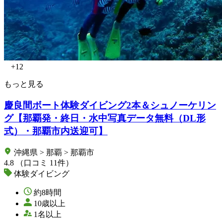
+12
もっと見る
慶良間ボート体験ダイビング2本＆シュノーケリン
グ【那覇発・終日・水中写真データ無料（DL形
式）・那覇市内送迎可】
沖縄県 > 那覇 > 那覇市
4.8
（口コミ 11件）
体験ダイビング
約8時間
10歳以上
1名以上