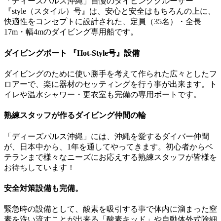
「ディーズパルス沖縄」自慢のダイビングクルーザー
『style（スタイル）号』は、安心と安全はもちろんの上に、
快適性をコンセプトに設計された、定員（35名）・全長
17m・幅4mのダイビング専用船です。
ダイビングボート 『Hot-Style号』設備
ダイビングのために使い勝手を考えて作られた広々としたフ
ロアーで、楽に器材のセッティングを行う事が出来ます。ト
イレや温水シャワー・更衣室も完備の専用ボートです。
熟練スタッフが作るダイビング仲間の輪
「ディーズパルス沖縄」には、沖縄を愛するダイバー仲間
が、日本中から、1年を通してやってきます。初心者からベ
テランまで様々なニーズにお応えする熟練スタッフが皆様を
お待ちしています！
安全対策設備も完備。
緊急時の設備として、酸素を吸引する事で体内に溜まった窒
素を洗い流すことが出来る「酸素キッド」や自動体外式除細