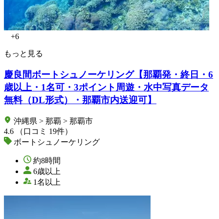
+6
もっと見る
慶良間ボートシュノーケリング【那覇発・終日・6
歳以上・1名可・3ポイント周遊・水中写真データ
無料（DL形式）・那覇市内送迎可】
沖縄県 > 那覇 > 那覇市
4.6
（口コミ 19件）
ボートシュノーケリング
約8時間
6歳以上
1名以上