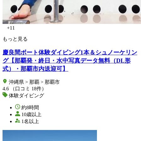
+11
もっと見る
慶良間ボート体験ダイビング1本＆シュノーケリン
グ【那覇発・終日・水中写真データ無料（DL形
式）・那覇市内送迎可】
沖縄県 > 那覇 > 那覇市
4.6
（口コミ 18件）
体験ダイビング
約8時間
10歳以上
1名以上