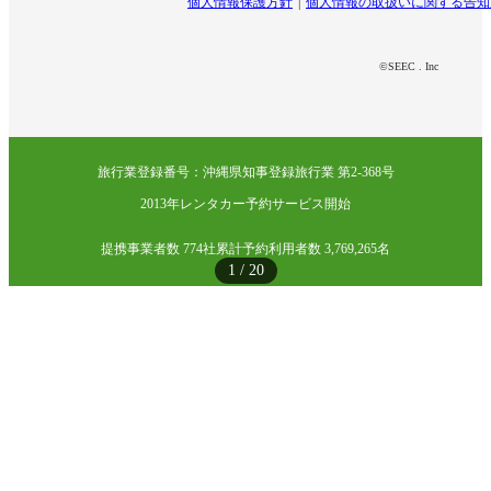
個人情報保護方針
個人情報の取扱いに関する告知
©SEEC . Inc
旅行業登録番号：沖縄県知事登録旅行業 第2-368号
2013年レンタカー予約サービス開始
提携事業者数 774社
累計予約利用者数 3,769,265名
1
/
20