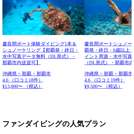
慶良間ボート体験ダイビング1本＆
慶良間ボートシュノー
シュノーケリング【那覇発・終日・
覇発・終日・6歳以上・
水中写真データ無料（DL形式）・
イント周遊・水中写真
那覇市内送迎可】
（DL形式）・那覇市
沖縄県 > 那覇 > 那覇市
沖縄県 > 那覇 > 那覇市
4.6
（口コミ18件）
4.6
（口コミ19件）
¥13,000〜
（税込）
¥9,500〜
（税込）
ファンダイビングの人気プラン