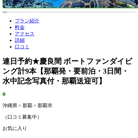
プラン紹介
料金
アクセス
詳細
口コミ
連日予約★慶良間 ボートファンダイビ
ング計9本【那覇発・要前泊・3日間・
水中記念写真付・那覇送迎可】
沖縄県 > 那覇 > 那覇市
（口コミ募集中）
お気に入り