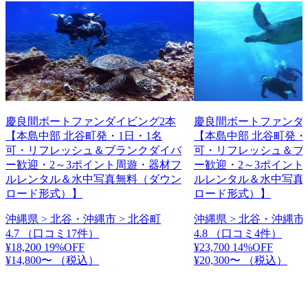
慶良間ボートファンダイビング2本
慶良間ボートファンダ
【本島中部 北谷町発・1日・1名
【本島中部 北谷町発・
可・リフレッシュ＆ブランクダイバ
可・リフレッシュ＆ブ
ー歓迎・2～3ポイント周遊・器材フ
ー歓迎・2～3ポイント
ルレンタル＆水中写真無料（ダウン
ルレンタル＆水中写真
ロード形式）】
ロード形式）】
沖縄県 > 北谷・沖縄市 > 北谷町
沖縄県 > 北谷・沖縄市 
4.7
（口コミ17件）
4.8
（口コミ4件）
¥18,200
19%OFF
¥23,700
14%OFF
¥14,800〜
（税込）
¥20,300〜
（税込）