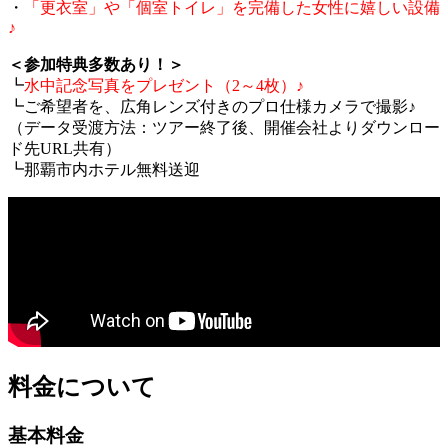
・
「更衣室」や「個室トイレ」を完備した女性に嬉しい設備
♪
＜参加特典多数あり！＞
┗
水中記念写真をプレゼント（2～4枚）♪
┗ご希望者を、広角レンズ付きのプロ仕様カメラで撮影♪
（データ受渡方法：ツアー終了後、開催会社よりダウンロー
ド先URL共有）
┗那覇市内ホテル無料送迎
料金について
基本料金