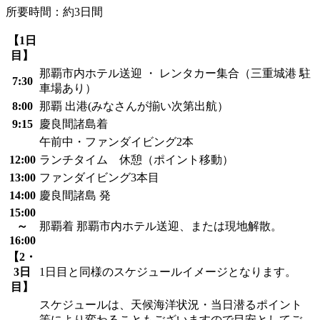
所要時間：約3日間
【1日
目】
那覇市内ホテル送迎 ・ レンタカー集合（三重城港 駐
7:30
車場あり）
8:00
那覇 出港(みなさんが揃い次第出航）
9:15
慶良間諸島着
午前中・ファンダイビング2本
12:00
ランチタイム 休憩（ポイント移動）
13:00
ファンダイビング3本目
14:00
慶良間諸島 発
15:00
～
那覇着 那覇市内ホテル送迎、または現地解散。
16:00
【2・
3日
1日目と同様のスケジュールイメージとなります。
目】
スケジュールは、天候海洋状況・当日潜るポイント
等により変わることもございますので目安としてご