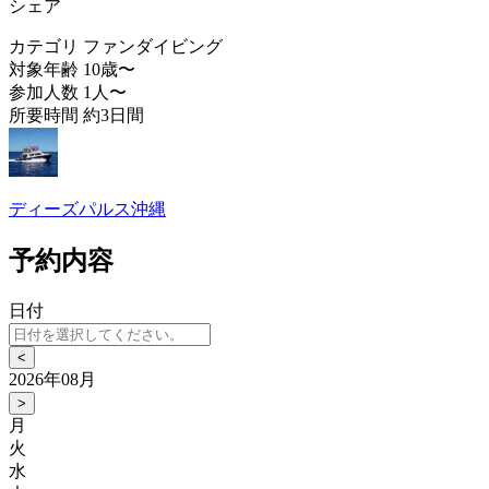
シェア
カテゴリ
ファンダイビング
対象年齢
10歳〜
参加人数
1人〜
所要時間
約3日間
ディーズパルス沖縄
予約内容
日付
<
2026年08月
>
月
火
水