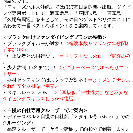
間諸島です。
『ディーズパルス沖縄』ではほぼ毎日慶良間へ出航。ダイビ
ング専用ボートにて「渡嘉敷島」「座間味島」「阿嘉島」
「久場島周辺」を主として、その日のゲストのリクエストに
あわせて一番ベストなポイントをご案内しています。
＜ブランク向けファンダイビングプランの特徴＞
・ブランクダイバーが対象！
⇒経験本数＆ブランク年数問わ
ず参加OK♪
・中上級者との同行なし！
⇒ドリフトなしのロープ潜降のみ
♪
・少人数制（5名まで）！
⇒ビギナーペースでゆったりエン
トリー♪
・器材セッティングはスタッフが対応！
⇒よくメンテナンス
された安全器材をご用意♪
・スキルレッスンOK！
⇒「耳抜き「中性浮力」など不安な
ダイビングスキルをしっかり復習♪
＜自慢の自社専用クルーザーでご案内＞
・ディーズパルス自慢の自社船「スタイル号（style）」での
クルージング♪
・高速クルーザーで、ケラマ諸島まで約40分で到着します♪