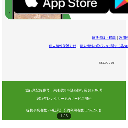
運営情報・標識
利用
個人情報保護方針
個人情報の取扱いに関する告知
©SEEC . Inc
旅行業登録番号：沖縄県知事登録旅行業 第2-368号
2013年レンタカー予約サービス開始
提携事業者数 774社
累計予約利用者数 3,769,265名
1
/
3