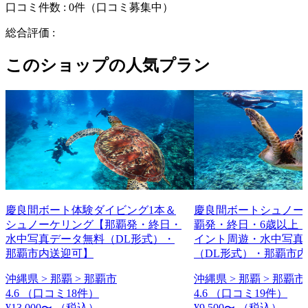
口コミ件数 :
0件
（口コミ募集中）
総合評価 :
このショップの人気プラン
慶良間ボート体験ダイビング1本＆
慶良間ボートシュノー
シュノーケリング【那覇発・終日・
覇発・終日・6歳以上・
水中写真データ無料（DL形式）・
イント周遊・水中写真
那覇市内送迎可】
（DL形式）・那覇市
沖縄県 > 那覇 > 那覇市
沖縄県 > 那覇 > 那覇市
4.6
（口コミ18件）
4.6
（口コミ19件）
¥13,000〜
（税込）
¥9,500〜
（税込）