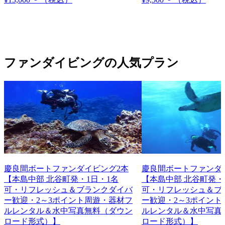
ファンダイビングの人気プラン
慶良間ボートファンダイビング2本
慶良間ボートファンダ
【本島中部 北谷町発・1日・1名
【本島中部 北谷町発・
可・リフレッシュ＆ブランクダイバ
可・リフレッシュ＆ブ
ー歓迎・2～3ポイント周遊・器材フ
ー歓迎・2～3ポイント
ルレンタル＆水中写真無料（ダウン
ルレンタル＆水中写真
ロード形式）】
ロード形式）】