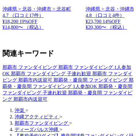
沖縄県 > 北谷・沖縄市 > 北谷町
沖縄県 > 北谷・沖縄市 
4.7
（口コミ17件）
4.8
（口コミ4件）
¥18,200
19%OFF
¥23,700
14%OFF
¥14,800〜
（税込）
¥20,300〜
（税込）
関連キーワード
那覇市 ファンダイビング
那覇市 ファンダイビング 1人参加
OK
那覇市 ファンダイビング 子連れ歓迎
那覇市 ファンダイ
ビング 那覇市内送迎可
那覇発・慶良間 ファンダイビング
那
覇発・慶良間 ファンダイビング 1人参加OK
那覇発・慶良間
ファンダイビング 子連れ歓迎
那覇発・慶良間 ファンダイビ
ング 那覇市内送迎可
沖楽
>
沖縄アクティビティ
>
那覇市ファンダイビング
>
ディーズパルス沖縄
>
【事前予約3ダイブ】慶良間諸島ファンダイビング／日