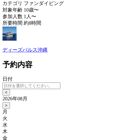
カテゴリ
ファンダイビング
対象年齢
10歳〜
参加人数
1人〜
所要時間
約8時間
ディーズパルス沖縄
予約内容
日付
<
2026年08月
>
月
火
水
木
金