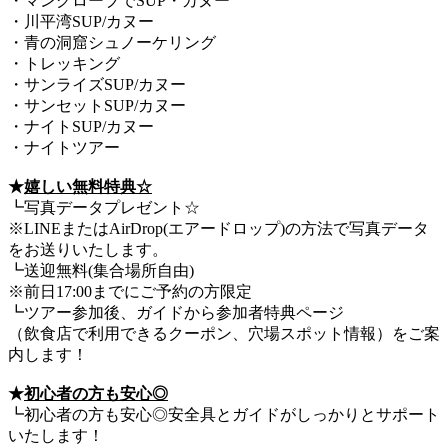
・マングローブでSUP・カヌー
・川平湾SUP/カヌー
・青の洞窟シュノーケリング
・トレッキング
・サンライズSUP/カヌー
・サンセットSUP/カヌー
・ナイトSUP/カヌー
・ナイトツアー
★
嬉しい無料特典☆
┗写真データプレゼント☆
※LINEまたはAirDrop(エアードロップ)の方法で写真データ
をお送りいたします。
┗送迎無料(集合場所自由)
※前日17:00までにご予約の方限定
┗ツアー参加後、ガイドから参加者特典ページ
（飲食店で利用できるクーポン、穴場スポット情報）をご案
内します！
★
初心者の方も安心◎
┗初心者の方も安心◎安全具とガイドがしっかりとサポート
いたします！