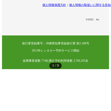
個人情報保護方針
個人情報の取扱いに関する告知
©SEEC . Inc
旅行業登録番号：沖縄県知事登録旅行業 第2-368号
2013年レンタカー予約サービス開始
提携事業者数 774社
累計予約利用者数 3,769,265名
1
/
9