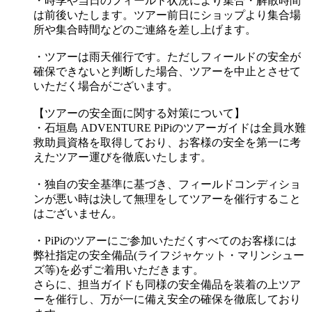
・時季や当日のフィールド状況により集合・解散時間
は前後いたします。ツアー前日にショップより集合場
所や集合時間などのご連絡を差し上げます。
・ツアーは雨天催行です。ただしフィールドの安全が
確保できないと判断した場合、ツアーを中止とさせて
いただく場合がございます。
【ツアーの安全面に関する対策について】
・石垣島 ADVENTURE PiPiのツアーガイドは全員水難
救助員資格を取得しており、お客様の安全を第一に考
えたツアー運びを徹底いたします。
・独自の安全基準に基づき、フィールドコンディショ
ンが悪い時は決して無理をしてツアーを催行すること
はございません。
・PiPiのツアーにご参加いただくすべてのお客様には
弊社指定の安全備品(ライフジャケット・マリンシュー
ズ等)を必ずご着用いただきます。
さらに、担当ガイドも同様の安全備品を装着の上ツア
ーを催行し、万が一に備え安全の確保を徹底しており