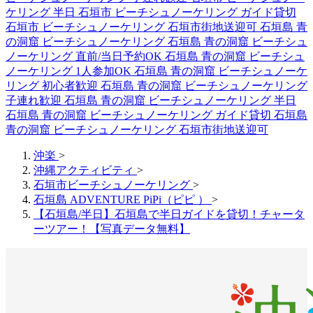
ケリング 半日
石垣市 ビーチシュノーケリング ガイド貸切
石垣市 ビーチシュノーケリング 石垣市街地送迎可
石垣島 青
の洞窟 ビーチシュノーケリング
石垣島 青の洞窟 ビーチシュ
ノーケリング 直前/当日予約OK
石垣島 青の洞窟 ビーチシュ
ノーケリング 1人参加OK
石垣島 青の洞窟 ビーチシュノーケ
リング 初心者歓迎
石垣島 青の洞窟 ビーチシュノーケリング
子連れ歓迎
石垣島 青の洞窟 ビーチシュノーケリング 半日
石垣島 青の洞窟 ビーチシュノーケリング ガイド貸切
石垣島
青の洞窟 ビーチシュノーケリング 石垣市街地送迎可
沖楽
>
沖縄アクティビティ
>
石垣市ビーチシュノーケリング
>
石垣島 ADVENTURE PiPi（ピピ ）
>
【石垣島/半日】石垣島で半日ガイドを貸切！チャータ
ーツアー！【写真データ無料】