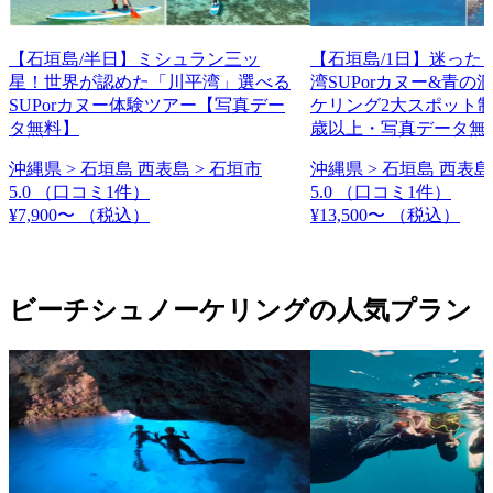
【石垣島/半日】ミシュラン三ッ
【石垣島/1日】迷った
星！世界が認めた「川平湾」選べる
湾SUPorカヌー&青の
SUPorカヌー体験ツアー【写真デー
ケリング2大スポット制
タ無料】
歳以上・写真データ無
沖縄県 > 石垣島 西表島 > 石垣市
沖縄県 > 石垣島 西表島
5.0
（口コミ1件）
5.0
（口コミ1件）
¥7,900〜
（税込）
¥13,500〜
（税込）
ビーチシュノーケリングの人気プラン