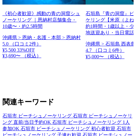
《初心者歓迎》感動の青の洞窟シュ
石垣島『青の洞窟』ビ
ノーケリング ｜恩納村店舗集合・
ケリング【米原（よね
10歳〜・約2.5時間
約1時間・1歳以上・少
地送迎あり・当日電話
沖縄県 > 恩納・名護・本部 > 恩納村
5.0
（口コミ2件）
沖縄県 > 石垣島 西表島
¥5,500
33%OFF
4.7
（口コミ6件）
¥3,690〜
（税込）
¥5,000〜
（税込）
関連キーワード
石垣市 ビーチシュノーケリング
石垣市 ビーチシュノーケリ
ング 直前/当日予約OK
石垣市 ビーチシュノーケリング 1人
参加OK
石垣市 ビーチシュノーケリング 初心者歓迎
石垣市
ビーチシュノーケリング 子連れ歓迎
石垣市 ビーチシュノー