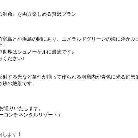
の洞窟』を両方楽しめる贅沢プラン
竹富島と小浜島の間にあり、エメラルドグリーンの海に浮かぶ
す！
中世界はシュノーケルに最適です♪
みください♪
反射する光など条件が揃って作られる洞窟内が青色に光る幻想
奇跡の絶景です。
タをお送りいたします。
ーコンチネンタルリゾート）
内します！