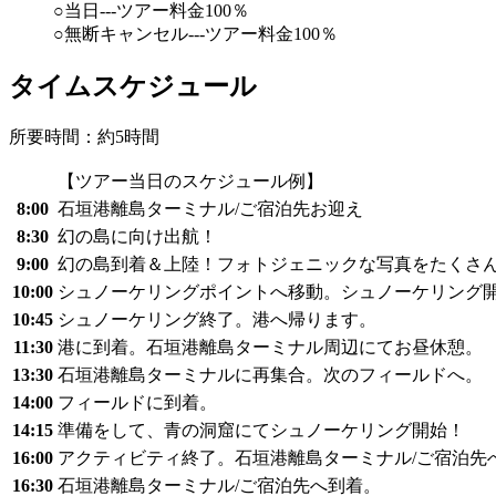
○当日---ツアー料金100％
○無断キャンセル---ツアー料金100％
タイムスケジュール
所要時間：約5時間
【ツアー当日のスケジュール例】
8:00
石垣港離島ターミナル/ご宿泊先お迎え
8:30
幻の島に向け出航！
9:00
幻の島到着＆上陸！フォトジェニックな写真をたくさ
10:00
シュノーケリングポイントへ移動。シュノーケリング
10:45
シュノーケリング終了。港へ帰ります。
11:30
港に到着。石垣港離島ターミナル周辺にてお昼休憩。
13:30
石垣港離島ターミナルに再集合。次のフィールドへ。
14:00
フィールドに到着。
14:15
準備をして、青の洞窟にてシュノーケリング開始！
16:00
アクティビティ終了。石垣港離島ターミナル/ご宿泊先
16:30
石垣港離島ターミナル/ご宿泊先へ到着。