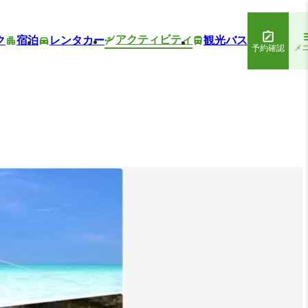
アクティビティ
ク
宿泊
レンタカー
観光バス
予約確認
メ