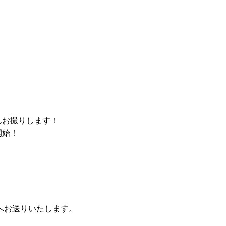
んお撮りします！
開始！
へお送りいたします。