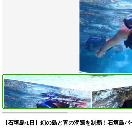
【石垣島/1日】幻の島と青の洞窟を制覇！石垣島