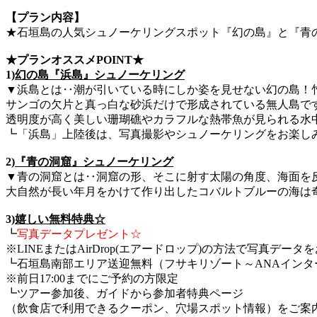
【プラン内容】
★石垣島の人気シュノーケリングスポット『幻の島』と『青
★プランオススメPOINT★
1)
幻の島『浜島』シュノーケリング
▼浜島とは‥潮が引いている時にしか姿を見せない幻の島！
サンゴの欠片と真っ白な砂浜だけで形成されている無人島で
透明度が高く美しい珊瑚礁やカラフルな熱帯魚が見られる水
┗「浜島」上陸後は、写真撮影やシュノーケリングをお楽し
2)
『青の洞窟』シュノーケリング
▼青の洞窟とは‥洞窟の形、そこに射す太陽の角度、海面を
大自然が長い年月をかけて作り出したコバルトブルーの海は
3)
嬉しい無料特典☆
┗
写真データプレゼント☆
※LINEまたはAirDrop(エアードロップ)の方法で写真デー
┗石垣島南部エリア送迎無料（フサキリゾート～ANAインタ
※前日17:00までにご予約の方限定
┗ツアー参加後、ガイドから参加者特典ページ
（飲食店で利用できるクーポン、穴場スポット情報）をご案