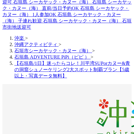
迎可
石垣島 シーカヤック・カヌー（海）
石垣島 シーカヤッ
ク・カヌー（海） 直前/当日予約OK
石垣島 シーカヤック・
カヌー（海） 1人参加OK
石垣島 シーカヤック・カヌー
（海） 子連れ歓迎
石垣島 シーカヤック・カヌー（海） 石垣
市街地送迎可
沖楽
>
沖縄アクティビティ
>
石垣市シーカヤック・カヌー（海）
>
石垣島 ADVENTURE PiPi（ピピ ）
>
【石垣島/1日】迷ったらコレ！川平湾SUPorカヌー&青
の洞窟シュノーケリング2大スポット制覇プラン【5歳
以上・写真データ無料】