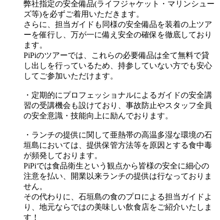
弊社指定の安全備品(ライフジャケット・マリンシュー
ズ等)を必ずご着用いただきます。
さらに、担当ガイドも同様の安全備品を装着の上ツア
ーを催行し、万が一に備え安全の確保を徹底しており
ます。
PiPiのツアーでは、これらの必要備品は全て無料で貸
し出しを行っているため、持参していない方でも安心
してご参加いただけます。
・定期的にプロフェッショナルによるガイドの安全講
習の受講機会も設けており、事故防止やスタッフ全員
の安全意識・技能向上に励んでおります。
・ランチの提供に関して亜熱帯の高温多湿な環境の石
垣島においては、提供保管方法等を原因とする食中毒
が頻発しております。
PiPiでは食品衛生という観点から皆様の安全に細心の
注意を払い、開業以来ランチの提供は行なっておりま
せん。
その代わりに、石垣島の食のプロによる担当ガイドよ
り、地元ならではの美味しい飲食店をご紹介いたしま
す！