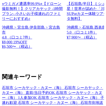
⭐︎ウミガメ遭遇率99.9%⭐︎【ドローン
【石垣島/半日】ミシ
撮影無料！】クリアカヤック -1時間
星！世界が認めた「川
プラン- 小さいお子様連れのファミ
SUPorカヌー体験ツ
リーにおすすめ♪
タ無料】
沖縄県 > 宮古島 伊良部島 > 宮古島
沖縄県 > 石垣島 西表島
市
5.0
（口コミ1件）
4.8
（口コミ7件）
¥7,900〜
（税込）
¥8,000
19%OFF
¥6,500〜
（税込）
関連キーワード
石垣市 シーカヤック・カヌー（海）
石垣市 シーカヤック・
カヌー（海） 直前/当日予約OK
石垣市 シーカヤック・カヌ
ー（海） 1人参加OK
石垣市 シーカヤック・カヌー（海） 子
連れ歓迎
石垣市 シーカヤック・カヌー（海） 石垣市街地送