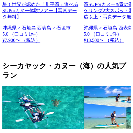
星！世界が認めた「川平湾」選べる
湾SUPorカヌー&青の
SUPorカヌー体験ツアー【写真デー
ケリング2大スポット制
タ無料】
歳以上・写真データ無
沖縄県 > 石垣島 西表島 > 石垣市
沖縄県 > 石垣島 西表島
5.0
（口コミ1件）
5.0
（口コミ1件）
¥7,900〜
（税込）
¥13,500〜
（税込）
シーカヤック・カヌー（海）の人気プ
ラン