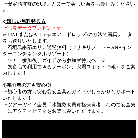
┗安定感抜群のSUP／カヌーで美しい海をお楽しみください
♪
3)
嬉しい無料特典☆
┗
写真データプレゼント☆
※LINEまたはAirDrop(エアードロップ)の方法で写真データ
をお送りいたします。
┗石垣島南部エリア送迎無料（フサキリゾート～ANAイン
ターコンチネンタルリゾート）
┗ツアー参加後、ガイドから参加者特典ページ
（飲食店で利用できるクーポン、穴場スポット情報）をご案
内します！
4)
初心者の方も安心◎
┗初心者の方も安心◎安全具とガイドがしっかりとサポート
いたします！
┗ツアーガイド全員「水難救助員資格保有者」なので安全第
一にアクティビティをお楽しみいただけます。