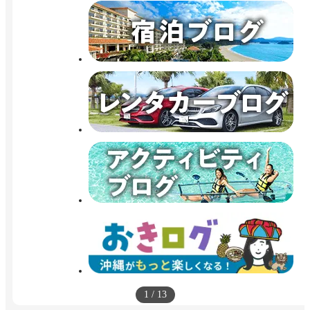
1
/
13