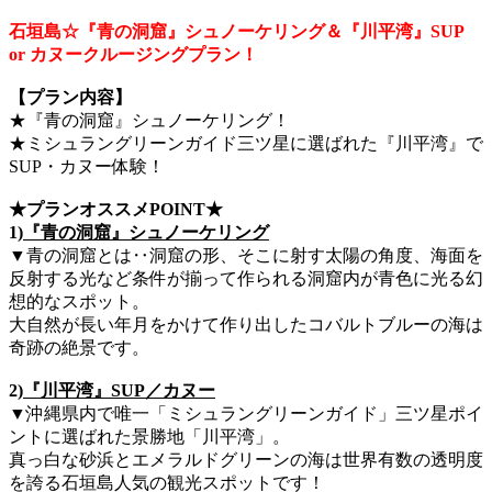
石垣島☆『青の洞窟』シュノーケリング＆『川平湾』SUP
or カヌークルージングプラン！
【プラン内容】
★『青の洞窟』シュノーケリング！
★ミシュラングリーンガイド三ツ星に選ばれた『川平湾』で
SUP・カヌー体験！
★プランオススメPOINT★
1)
『青の洞窟』シュノーケリング
▼青の洞窟とは‥洞窟の形、そこに射す太陽の角度、海面を
反射する光など条件が揃って作られる洞窟内が青色に光る幻
想的なスポット。
大自然が長い年月をかけて作り出したコバルトブルーの海は
奇跡の絶景です。
2)
『川平湾』SUP／カヌー
▼沖縄県内で唯一「ミシュラングリーンガイド」三ツ星ポイ
ントに選ばれた景勝地「川平湾」。
真っ白な砂浜とエメラルドグリーンの海は世界有数の透明度
を誇る石垣島人気の観光スポットです！