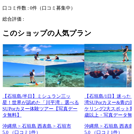
口コミ件数 :
0件
（口コミ募集中）
総合評価 :
このショップの人気プラン
【石垣島/半日】ミシュラン三ッ
【石垣島/1日】迷った
星！世界が認めた「川平湾」選べる
湾SUPorカヌー&青の
SUPorカヌー体験ツアー【写真デー
ケリング2大スポット制
タ無料】
歳以上・写真データ無
沖縄県 > 石垣島 西表島 > 石垣市
沖縄県 > 石垣島 西表島
5.0
（口コミ1件）
5.0
（口コミ1件）