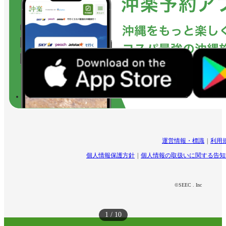
運営情報・標識
利用
個人情報保護方針
個人情報の取扱いに関する告知
©SEEC . Inc
1
/
10