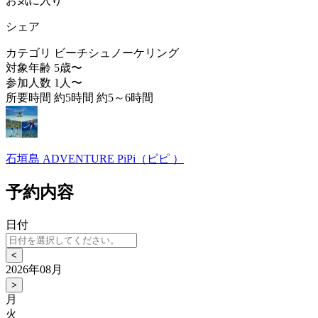
お気に入り
シェア
カテゴリ
ビーチシュノーケリング
対象年齢
5歳〜
参加人数
1人〜
所要時間
約5時間 約5～6時間
石垣島 ADVENTURE PiPi（ピピ ）
予約内容
日付
<
2026年08月
>
月
火