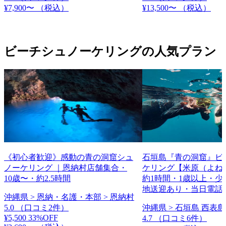
¥7,900〜
（税込）
¥13,500〜
（税込）
ビーチシュノーケリングの人気プラン
《初心者歓迎》感動の青の洞窟シュ
石垣島『青の洞窟』ビ
ノーケリング ｜恩納村店舗集合・
ケリング【米原（よね
10歳〜・約2.5時間
約1時間・1歳以上・少
地送迎あり・当日電話
沖縄県 > 恩納・名護・本部 > 恩納村
5.0
（口コミ2件）
沖縄県 > 石垣島 西表島
¥5,500
33%OFF
4.7
（口コミ6件）