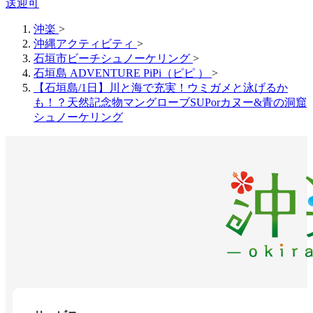
送迎可
沖楽
>
沖縄アクティビティ
>
石垣市ビーチシュノーケリング
>
石垣島 ADVENTURE PiPi（ピピ ）
>
【石垣島/1日】川と海で充実！ウミガメと泳げるか
も！？天然記念物マングローブSUPorカヌー&青の洞窟
シュノーケリング