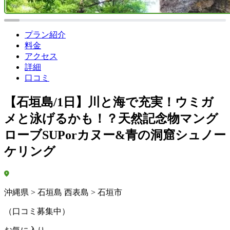
プラン紹介
料金
アクセス
詳細
口コミ
【石垣島/1日】川と海で充実！ウミガ
メと泳げるかも！？天然記念物マング
ローブSUPorカヌー&青の洞窟シュノー
ケリング
沖縄県 > 石垣島 西表島 > 石垣市
（口コミ募集中）