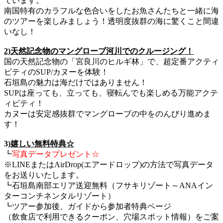
ています。
南国特有のカラフルな色合いをしたお魚さんたちと一緒に海
のツアーを楽しみましょう！透明度抜群の海に驚くこと間違
いなし！
2)天然記念物のマングローブ河川でのクルージング！
国の天然記念物の「宮良川のヒルギ林」で、超定番アクティ
ビティのSUP/カヌーを体験！
石垣島の魅力は海だけではありません！
SUPは座っても、立っても、寝転んでも楽しめる万能アクテ
ィビティ！
カヌーは安定感抜群でマングローブの中をのんびり進めま
す！
3)
嬉しい無料特典☆
┗
写真データプレゼント☆
※LINEまたはAirDrop(エアードロップ)の方法で写真データ
をお送りいたします。
┗石垣島南部エリア送迎無料（フサキリゾート～ANAイン
ターコンチネンタルリゾート）
┗ツアー参加後、ガイドから参加者特典ページ
（飲食店で利用できるクーポン、穴場スポット情報）をご案