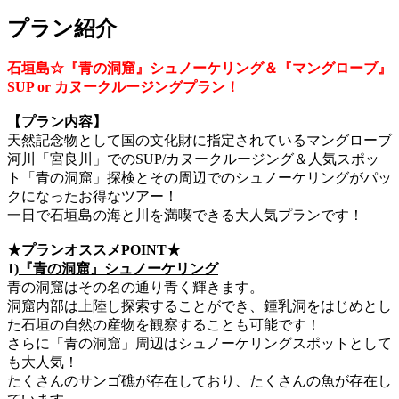
プラン紹介
石垣島☆『青の洞窟』シュノーケリング＆『マングローブ』
SUP or カヌークルージングプラン！
【プラン内容】
天然記念物として国の文化財に指定されているマングローブ
河川「宮良川」でのSUP/カヌークルージング＆人気スポッ
ト「青の洞窟」探検とその周辺でのシュノーケリングがパッ
クになったお得なツアー！
一日で石垣島の海と川を満喫できる大人気プランです！
★プランオススメPOINT★
1)
『青の洞窟』シュノーケリング
青の洞窟はその名の通り青く輝きます。
洞窟内部は上陸し探索することができ、鍾乳洞をはじめとし
た石垣の自然の産物を観察することも可能です！
さらに「青の洞窟」周辺はシュノーケリングスポットとして
も大人気！
たくさんのサンゴ礁が存在しており、たくさんの魚が存在し