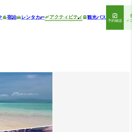
アクティビティ
ク
宿泊
レンタカー
観光バス
予約確認
メ