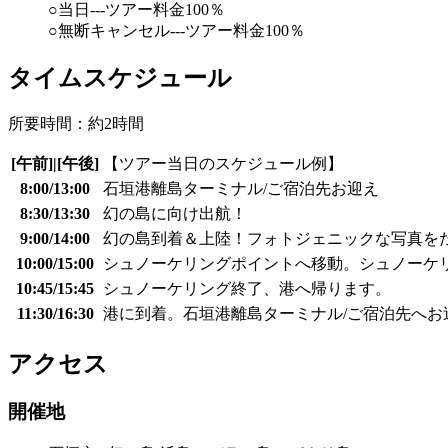
○当日---ツアー料金100％
○無断キャンセル---ツアー料金100％
タイムスケジュール
所要時間：約2時間
[午前]|[午後]
【ツアー当日のスケジュール例】
8:00/13:00
石垣港離島ターミナル/ご宿泊先お迎え
8:30/13:30
幻の島に向け出航！
9:00/14:00
幻の島到着＆上陸！フォトジェニックな写真を
10:00/15:00
シュノーケリングポイントへ移動。シュノーケ
10:45/15:45
シュノーケリング終了、港へ帰ります。
11:30/16:30
港に到着。石垣港離島ターミナル/ご宿泊先へお
アクセス
開催地