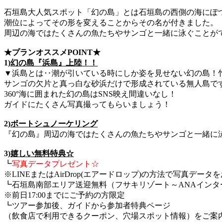
石垣島大人気スポット「幻の島」とは石垣島の西側の海にぽ
潮位によってその形を変えることからその名が付きました。
周辺の海ではたくさんの魚たちやサンゴと一緒に泳ぐことが
★プランオススメPOINT★
1)
幻の島『浜島』上陸！！
▼浜島とは‥潮が引いている時にしか姿を見せない幻の島！
サンゴの欠片と真っ白な砂浜だけで形成されている無人島で
360°海に囲まれた幻の島はSNS映え間違いなし！
ガイドにたくさん写真撮ってもらいましょう！
2)
ボートシュノーケリング
『幻の島』周辺の海ではたくさんの魚たちやサンゴと一緒に
3)
嬉しい無料特典☆
┗
写真データプレゼント☆
※LINEまたはAirDrop(エアードロップ)の方法で写真デー
┗石垣島南部エリア送迎無料（フサキリゾート～ANAインタ
※前日17:00までにご予約の方限定
┗ツアー参加後、ガイドから参加者特典ページ
（飲食店で利用できるクーポン、穴場スポット情報）をご案