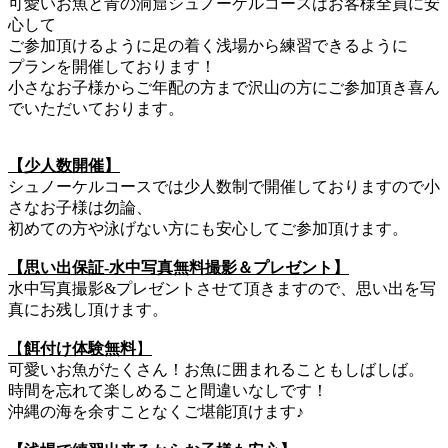
可愛いお魚と青の洞窟シュノーケルコースはお客様全員に安
心して
ご参加頂けるように足の着く浅場から練習できるように
プランを開催しております！
小さなお子様からご年配の方まで沢山の方にご参加頂き喜ん
でいただいております。
【少人数開催】
シュノーケルコースでは少人数制で開催しておりますので小
さなお子様は勿論、
初めての方や泳げない方にも安心してご参加頂けます。
【思い出保証-水中写真無料撮影＆プレゼント】
水中写真撮影&プレゼントさせて頂きますので、思い出を写
真にお残し頂けます。
【
餌付け体験無料
】
可愛いお魚がたくさん！お魚に囲まれることもしばしば。
時間を忘れて楽しめること間違いなしです！
沖縄の海を余すことなくご堪能頂けます♪