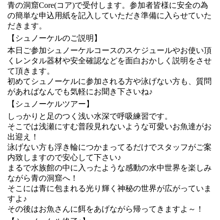
青の洞窟Core(コア)で受付します。参加者皆様に安全の為
の簡単な申込用紙を記入していただき準備に入らせていた
だきます。
【シュノーケルのご説明】
本日ご参加シュノーケルコースのスケジュールやお使い頂
くレンタル器材や安全確認などを面白おかしく説明をさせ
て頂きます。
初めてシュノーケルに参加される方や泳げない方も、質問
があればなんでも気軽にお聞き下さいね♪
【シュノーケルツアー】
しっかりと足のつく浅い水深で呼吸練習です。
そこでは浅瀬にすむ普段見れないような可愛いお魚達がお
出迎え！
泳げない方も浮き輪につかまってるだけでスタッフがご案
内致しますので安心して下さい♪
まるで水族館の中に入ったような感動の水中世界を楽しみ
ながら青の洞窟へ！
そこには青に包まれる光り輝く神秘の世界が広がっていま
すよ♪
その後はお魚さんに餌をあげながら帰ってきますよ～！