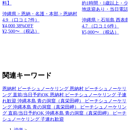
料】
約1時間・1歳以上・少
地送迎あり・当日電話
沖縄県 > 恩納・名護・本部 > 恩納村
4.9
（口コミ7件）
沖縄県 > 石垣島 西表島
¥4,000
38%OFF
4.7
（口コミ6件）
¥2,500〜
（税込）
¥5,000〜
（税込）
関連キーワード
恩納村 ビーチシュノーケリング
恩納村 ビーチシュノーケリ
ング 直前/当日予約OK
恩納村 ビーチシュノーケリング 子連
れ歓迎
沖縄本島 青の洞窟（真栄田岬） ビーチシュノーケリ
ング
沖縄本島 青の洞窟（真栄田岬） ビーチシュノーケリン
グ 直前/当日予約OK
沖縄本島 青の洞窟（真栄田岬） ビーチ
シュノーケリング 子連れ歓迎
沖楽
>