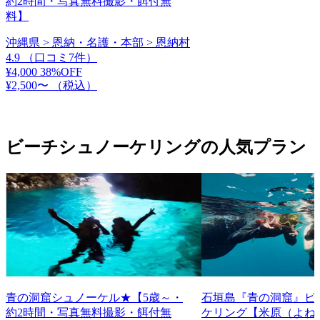
約2時間・写真無料撮影・餌付無
料】
沖縄県 > 恩納・名護・本部 > 恩納村
4.9
（口コミ7件）
¥4,000
38%OFF
¥2,500〜
（税込）
ビーチシュノーケリングの人気プラン
青の洞窟シュノーケル★【5歳～・
石垣島『青の洞窟』ビ
約2時間・写真無料撮影・餌付無
ケリング【米原（よね