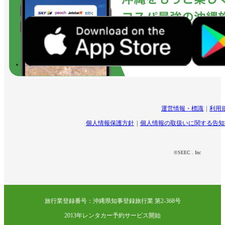
運営情報・標識
利用
個人情報保護方針
個人情報の取扱いに関する告知
©SEEC . Inc
旅行業登録番号：沖縄県知事登録旅行業 第2-368号
2013年レンタカー予約サービス開始