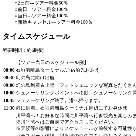
○2日前---ツアー料金50％
○前日---ツアー料金100％
○当日---ツアー料金100％
○無断キャンセル---ツアー料金100％
タイムスケジュール
所要時間：約6時間
【ツアー当日のスケジュール例】
08:00
石垣港離島ターミナル/ご宿泊先お迎え
08:30
幻の島に向け出航！
09:00
幻の島到着＆上陸！フォトジェニックな写真をたくさ
10:00
シュノーケリングポイントへ移動。シュノーケリング
10:45
シュノーケリング終了。港へ帰ります。
11:30
港に到着。石垣港離島ターミナル周辺にてお昼休憩。
川平湾へ！お好きな時間に川平湾へ行き観光を楽しみ
※川平湾へはご自身でアクセスしてください。
※天候等の影響によりスケジュールが前後する可能性
グラスボート体験！川平湾の海の中をお楽しみくださ