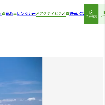
アクティビティ
ク
宿泊
レンタカー
観光バス
予約確認
メ