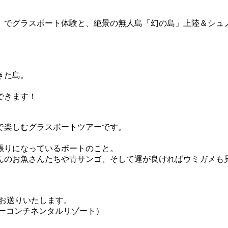
」でグラスボート体験と、絶景の無人島「幻の島」上陸＆シュ
きた島。
できます！
で楽しむグラスボートツアーです。
張りになっているボートのこと。
んのお魚さんたちや青サンゴ、そして運が良ければウミガメも
タをお送りいたします。
ーコンチネンタルリゾート）