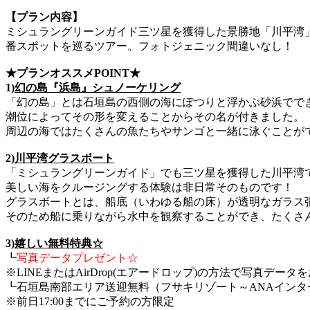
【プラン内容】
ミシュラングリーンガイド三ツ星を獲得した景勝地「川平湾
番スポットを巡るツアー。フォトジェニック間違いなし！
★プランオススメPOINT★
1)
幻の島『浜島』シュノーケリング
「幻の島」とは石垣島の西側の海にぽつりと浮かぶ砂浜でで
潮位によってその形を変えることからその名が付きました。
周辺の海ではたくさんの魚たちやサンゴと一緒に泳ぐことが
2)
川平湾グラスボート
「ミシュラングリーンガイド」でも三ツ星を獲得した川平湾
美しい海をクルージングする体験は非日常そのものです！
グラスボートとは、船底（いわゆる船の床）が透明なガラス
そのため船に乗りながら水中を観察することができ、たくさ
3)
嬉しい無料特典☆
┗
写真データプレゼント☆
※LINEまたはAirDrop(エアードロップ)の方法で写真デー
┗石垣島南部エリア送迎無料（フサキリゾート～ANAインタ
※前日17:00までにご予約の方限定