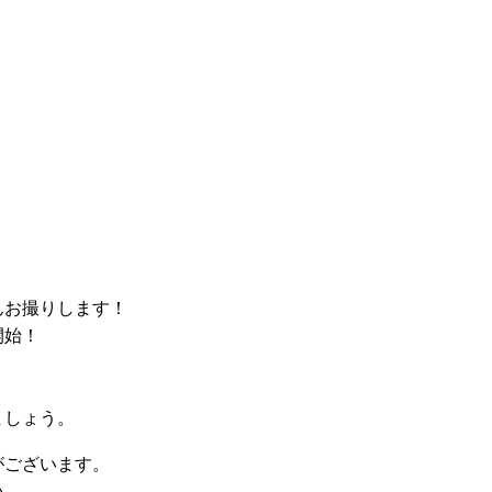
んお撮りします！
開始！
ましょう。
がございます。
い。