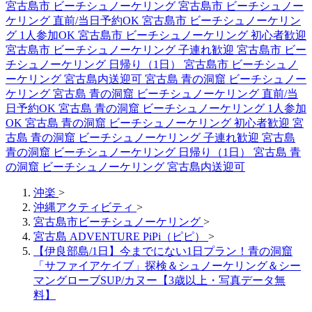
宮古島市 ビーチシュノーケリング
宮古島市 ビーチシュノー
ケリング 直前/当日予約OK
宮古島市 ビーチシュノーケリン
グ 1人参加OK
宮古島市 ビーチシュノーケリング 初心者歓迎
宮古島市 ビーチシュノーケリング 子連れ歓迎
宮古島市 ビー
チシュノーケリング 日帰り（1日）
宮古島市 ビーチシュノ
ーケリング 宮古島内送迎可
宮古島 青の洞窟 ビーチシュノー
ケリング
宮古島 青の洞窟 ビーチシュノーケリング 直前/当
日予約OK
宮古島 青の洞窟 ビーチシュノーケリング 1人参加
OK
宮古島 青の洞窟 ビーチシュノーケリング 初心者歓迎
宮
古島 青の洞窟 ビーチシュノーケリング 子連れ歓迎
宮古島
青の洞窟 ビーチシュノーケリング 日帰り（1日）
宮古島 青
の洞窟 ビーチシュノーケリング 宮古島内送迎可
沖楽
>
沖縄アクティビティ
>
宮古島市ビーチシュノーケリング
>
宮古島 ADVENTURE PiPi（ピピ）
>
【伊良部島/1日】今までにない1日プラン！青の洞窟
「サファイアケイブ」探検＆シュノーケリング＆シー
マングローブSUP/カヌー【3歳以上・写真データ無
料】