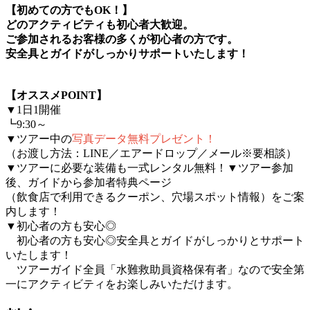
【初めての方でもOK！】
どのアクティビティも初心者大歓迎。
ご参加されるお客様の多くが初心者の方です。
安全具とガイドがしっかりサポートいたします！
【オススメPOINT】
▼1日1開催
┗9:30～
▼ツアー中の
写真データ無料プレゼント！
（お渡し方法：LINE／エアードロップ／メール※要相談）
▼ツアーに必要な装備も一式レンタル無料！▼ツアー参加
後、ガイドから参加者特典ページ
（飲食店で利用できるクーポン、穴場スポット情報）をご案
内します！
▼
初心者の方も安心◎
初心者の方も安心◎安全具とガイドがしっかりとサポート
いたします！
ツアーガイド全員「水難救助員資格保有者」なので安全第
一にアクティビティをお楽しみいただけます。