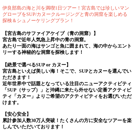
伊良部島の海と川を満喫1日ツアー！宮古島では珍しいマン
グローブをSUP/カヌークルージングと青の洞窟を楽しめる
探検＆シュノーケリングプラン！
【宮古島のサファイアケイブ（青の洞窟）】
宮古島で近年人気急上昇中の青の洞窟。
あたり一面の海はサンゴと魚に囲まれて、海の中からエント
リーする神秘的な洞窟を探検します！
【絶景で選べるSUP or カヌー】
宮古島といえば美しい海！そこで、SUPとカヌーを選んでい
ただきます！
近年世界中で話題となっている注目のニューアクティビティ
「SUP（サップ）」と沖縄に来たら外せない定番アクティビ
ティ「カヌー」よりご希望のアクティビティをお選びいただ
けます。
【
安心安全】
累計参加人数30万人突破！たくさんの方に安全なツアーを楽
しんでいただいております！