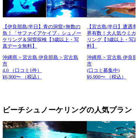
【伊良部島/半日】青の洞窟×無数の
【宮古島/半日】遭遇
魚！「サファイアケイブ」シュノー
界有数！大人気ウミガ
ケリング＆洞窟探検【3歳以上・写
リング【3歳以上・写
真データ無料】
料】
沖縄県 > 宮古島 伊良部島 > 宮古島
沖縄県 > 宮古島 伊良部
市
市
4.0
（口コミ1件）
(口コミ募集中)
¥6,900〜
（税込）
¥6,900〜
（税込）
ビーチシュノーケリングの人気プラン