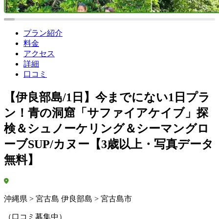
プラン紹介
料金
アクセス
詳細
口コミ
【伊良部島/1日】今までにない1日プラ
ン！青の洞窟「サファイアケイブ」探
検＆シュノーケリング＆シーマングロ
ーブSUP/カヌー【3歳以上・写真データ
無料】
沖縄県 > 宮古島 伊良部島 > 宮古島市
（口コミ募集中）