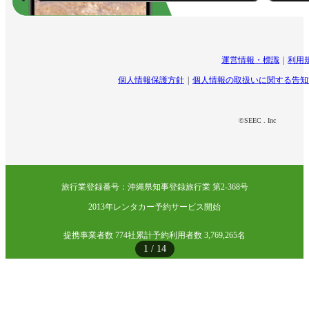
運営情報・標識
利用
個人情報保護方針
個人情報の取扱いに関する告知
©SEEC . Inc
旅行業登録番号：沖縄県知事登録旅行業 第2-368号
2013年レンタカー予約サービス開始
提携事業者数 774社
累計予約利用者数 3,769,265名
1
/
14