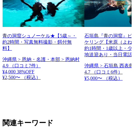
青の洞窟シュノーケル★【5歳～・
石垣島『青の洞窟』ビ
約2時間・写真無料撮影・餌付無
ケリング【米原（よね
料】
約1時間・1歳以上・少
地送迎あり・当日電話
沖縄県 > 恩納・名護・本部 > 恩納村
4.9
（口コミ7件）
沖縄県 > 石垣島 西表島
¥4,000
38%OFF
4.7
（口コミ6件）
¥2,500〜
（税込）
¥5,000〜
（税込）
関連キーワード