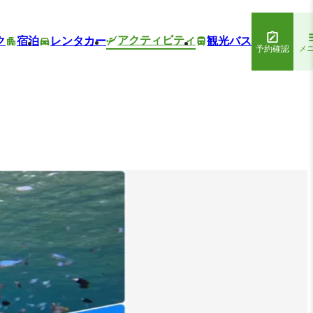
アクティビティ
ク
宿泊
レンタカー
観光バス
予約確認
メ