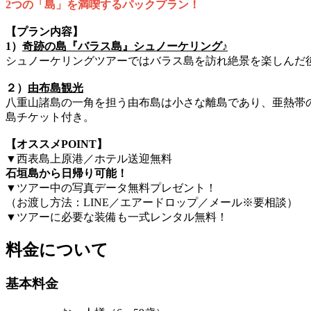
2つの「島」を満喫するパックプラン！
【プラン内容】
1）
奇跡の島『バラス島』シュノーケリング♪
シュノーケリングツアーではバラス島を訪れ絶景を楽しんだ
２）
由布島観光
八重山諸島の一角を担う由布島は小さな離島であり、亜熱帯
島チケット付き。
【オススメPOINT】
▼西表島上原港／ホテル送迎無料
石垣島から日帰り可能！
▼ツアー中の写真データ無料プレゼント！
（お渡し方法：LINE／エアードロップ／メール※要相談）
▼ツアーに必要な装備も一式レンタル無料！
料金について
基本料金